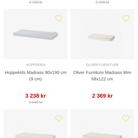
4 158 kr
2 398 kr
HOPPEKIDS
OLIVER FURNITURE
Hoppekids Madrass 90x190 cm
Oliver Furniture Madrass Mini
(9 cm)
68x122 cm
3 238 kr
2 369 kr
4 048 kr