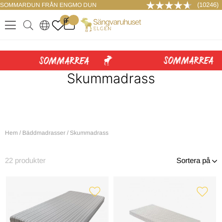
(10246)
SOMMARDUN FRÅN ENGMO DUN
LOGGA IN
0
.
.
.
.
Skummadrass
Hem
/
Bäddmadrasser
/
Skummadrass
22
produkter
Sortera på