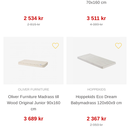
70x160 cm
2 534 kr
3 511 kr
2 815 kr
4 389 kr
OLIVER FURNITURE
HOPPEKIDS
Oliver Furniture Madrass till
Hoppekids Eco Dream
Wood Original Junior 90x160
Babymadrass 120x60x9 cm
cm
3 689 kr
2 367 kr
2 959 kr