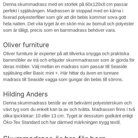
Denna skummadrass med en storlek på 60x120x8 cm passar
perfekt i spjälsängen. Madrassen är stoppad med en kärna i
fixerad polyesterfiber som gör att din bebis kommer sova gott
hela natten. Det vita tyget är en skön mix av bomull och polyester
som är tåligt, precis som en barnmadrass behöver vara.
Oliver furniture
Oliver furniture är experter på att tillverka snygga och praktiska
barnmöbler av trä och erbjuder skummadrasser som är gjorda för
deras möbler. Välj mellan en madrass som passar till Seaside
spjälsäng eller Basic mini +. Här hittar du även en tunnare
madrass till Seaside vagga som gungar din bebis till sömns.
Hilding Anders
Denna skummadrass består av ett bekvämt polyesterskum och
vävt tyg som du enkelt kan ta av och tvätta. Madrassen finns i två
olika tjocklekar: 10 eller 13 cm. Tyget är dessutom godkänt enligt
Öko-Tex Standard och har därmed märkningen trygg textil.