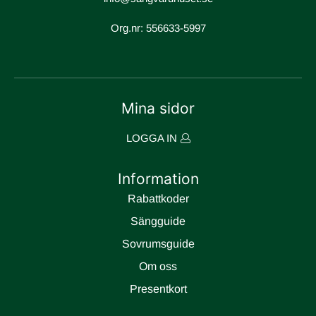
Org.nr: 556633-5997
Mina sidor
LOGGA IN
Information
Rabattkoder
Sängguide
Sovrumsguide
Om oss
Presentkort