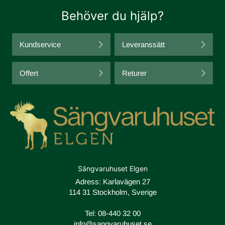
Behöver du hjälp?
Kundservice
Leveranssätt
Offert
Returer
Sängvaruhuset Elgen
Adress: Karlavägen 27
114 31 Stockholm, Sverige
Tel:
08-440 32 00
info@sangvaruhuset.se