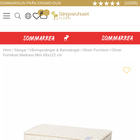
(10265)
SOMMARDUN FRÅN ENGMO DUN
LOGGA IN
0
.
.
.
.
Hem
/
Sängar
/
Våningssängar & Barnsängar
/
Oliver Furniture
/
Oliver
Furniture Madrass Mini 68x122 cm