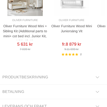
OLIVER FURNITURE
OLIVER FURNITURE
O
Oliver Furniture Wood Mini +
Oliver Furniture Wood Mini
Oliver
Sibling Kit (Additional parts to
Juniorsäng Vit
mini+ cot bed incl. Junior Kit,
White/Oak)
5 631 kr
fr.8 879 kr
7 039 kr
fr.11 099 kr
2
PRODUKTBESKRIVNING
BETALNING
LEVERANS OCH FRAKT