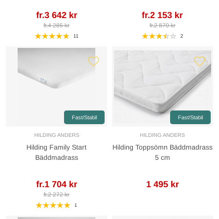
fr.3 642 kr
fr.2 153 kr
fr.4 285 kr
fr.2 870 kr
11
2
Fast/Stabil
Fast/Stabil
HILDING ANDERS
HILDING ANDERS
Hilding Family Start
Hilding Toppsömn Bäddmadrass
Bäddmadrass
5 cm
fr.1 704 kr
1 495 kr
fr.2 272 kr
1