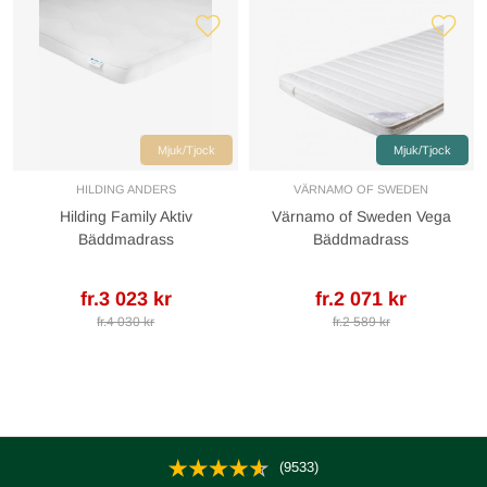
Mjuk/Tjock
Mjuk/Tjock
HILDING ANDERS
VÄRNAMO OF SWEDEN
Hilding Family Aktiv
Värnamo of Sweden Vega
Bäddmadrass
Bäddmadrass
fr.3 023 kr
fr.2 071 kr
fr.4 030 kr
fr.2 589 kr
(9533)