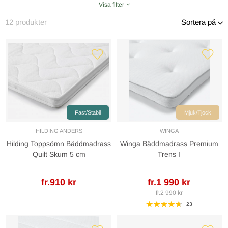
Visa filter
12
produkter
Sortera på
Fast/Stabil
Mjuk/Tjock
HILDING ANDERS
WINGA
Hilding Toppsömn Bäddmadrass
Winga Bäddmadrass Premium
Quilt Skum 5 cm
Trens I
fr.910 kr
fr.1 990 kr
fr.2 990 kr
23