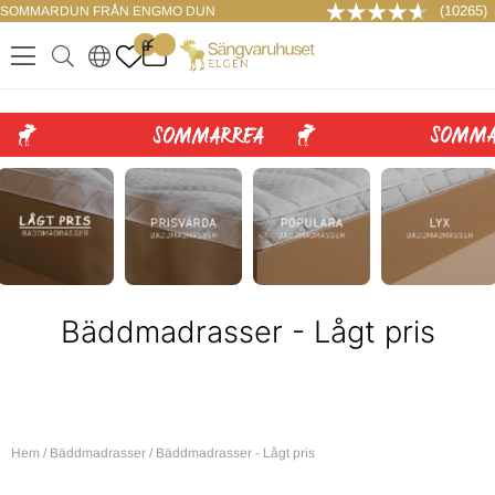
(10265)
SOMMARDUN FRÅN ENGMO DUN
LOGGA IN
0
.
.
.
.
Bäddmadrasser - Lågt pris
Hem
/
Bäddmadrasser
/
Bäddmadrasser - Lågt pris