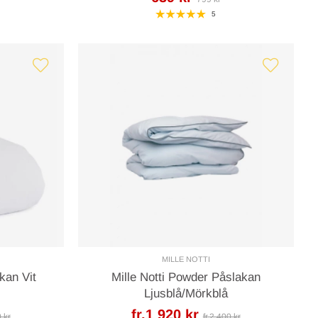
5
MILLE NOTTI
kan Vit
Mille Notti Powder Påslakan
Ljusblå/Mörkblå
fr.1 920 kr
0 kr
fr.2 400 kr