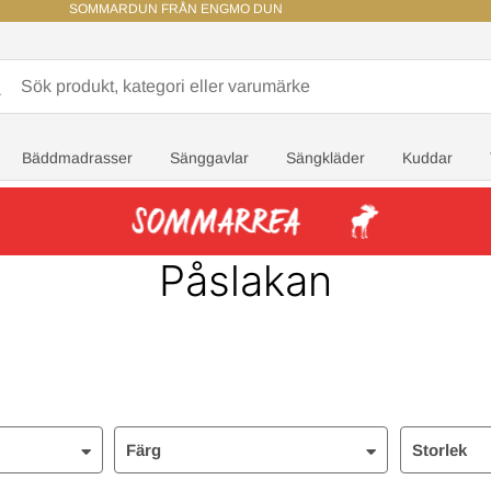
SOMMARDUN FRÅN ENGMO DUN
Bäddmadrasser
Sänggavlar
Sängkläder
Kuddar
Påslakan
Färg
Storlek