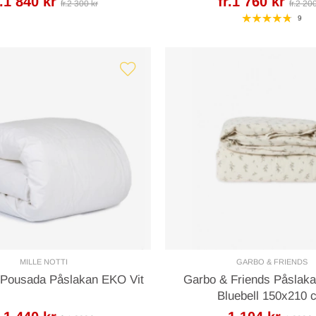
r.1 840 kr
fr.1 760 kr
fr.2 300 kr
fr.2 20
9
MILLE NOTTI
GARBO & FRIENDS
i Pousada Påslakan EKO Vit
Garbo & Friends Påslaka
Bluebell 150x210 