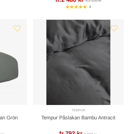
r
fr.3 100 kr
3
TEMPUR
kan Grön
Tempur Påslakan Bambu Antracit
fr.792 kr