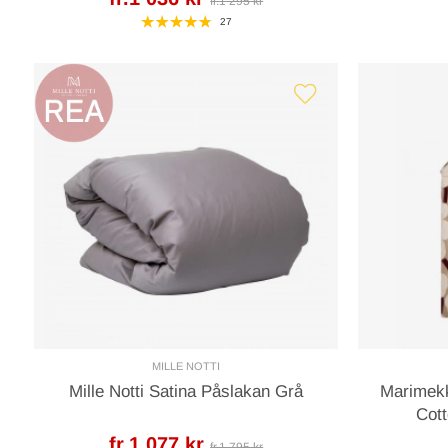
fr.1 295 kr
27
MILLE NOTTI
Mille Notti Satina Påslakan Grå
Marimekk
Cot
fr.1 077 kr
fr.1 795 kr