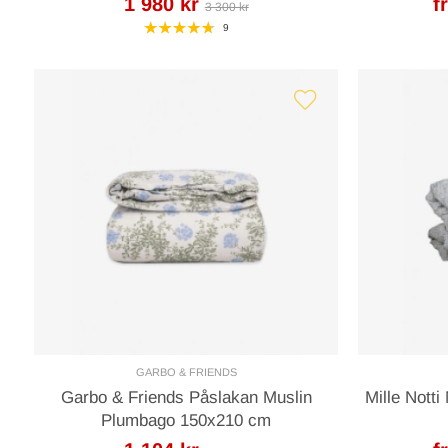
1 980 kr
f
3 300 kr
9
GARBO & FRIENDS
Garbo & Friends Påslakan Muslin
Mille Notti
Plumbago 150x210 cm