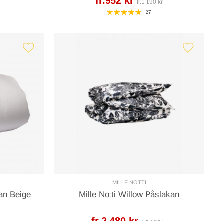
fr.952 kr
r
fr.1 190 kr
27
MILLE NOTTI
kan Beige
Mille Notti Willow Påslakan
fr.2 480 kr