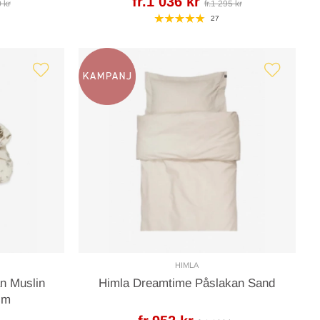
fr.1 036 kr
0 kr
fr.1 295 kr
27
HIMLA
n Muslin
Himla Dreamtime Påslakan Sand
cm