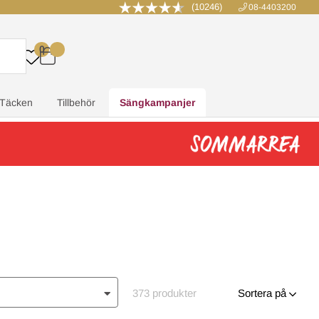
(10246)
08-4403200
0
.
.
.
.
Täcken
Tillbehör
Sängkampanjer
373
produkter
Sortera på