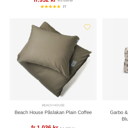
fr.1 190 kr
27
BEACH HOUSE
Beach House Påslakan Plain Coffee
Garbo &
Bl
fr.1 036 kr