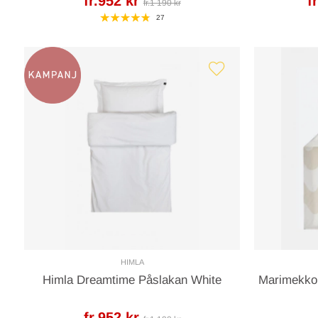
fr.952 kr
f
fr.1 190 kr
27
HIMLA
Himla Dreamtime Påslakan White
Marimekko 
fr.952 kr