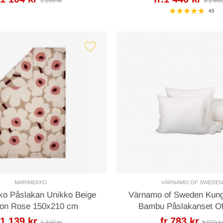
1 299 kr
fr.1 80
45
MARIMEKKO
VÄRNAMO OF SWEDEN
o Påslakan Unikko Beige
Värnamo of Sweden Kun
ton Rose 150x210 cm
Bambu Påslakanset Of
1 139 kr
fr.783 kr
1 340 kr
fr.979 k