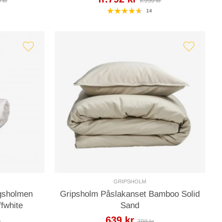
0 kr
fr.990 kr
14
GRIPSHOLM
gsholmen
Gripsholm Påslakanset Bamboo Solid
fwhite
Sand
639 kr
r
799 kr