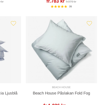
fr.783 kr
0 kr
fr.979 kr
35
BEACH HOUSE
ia Ljusblå
Beach House Påslakan Fold Fog