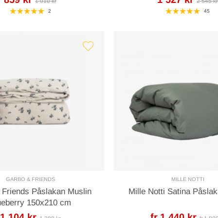
1 010 kr
2 545 k
2
45
GARBO & FRIENDS
MILLE NOTTI
 Friends Påslakan Muslin
Mille Notti Satina Påsla
ueberry 150x210 cm
1 104 kr
fr.1 440 kr