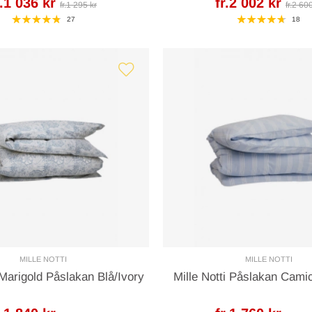
r.1 036 kr
fr.2 002 kr
fr.1 295 kr
fr.2 60
27
18
MILLE NOTTI
MILLE NOTTI
 Marigold Påslakan Blå/Ivory
Mille Notti Påslakan Camic