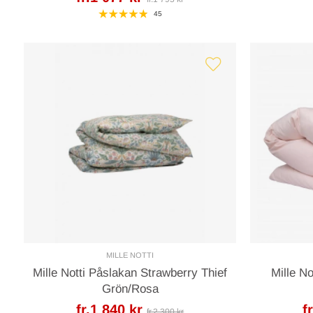
45
MILLE NOTTI
Mille Notti Påslakan Strawberry Thief
Mille N
Grön/Rosa
fr.1 840 kr
f
fr.2 300 kr