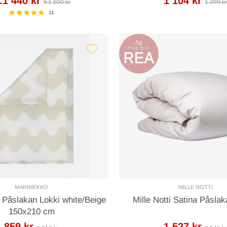
r.1 440 kr
1 104 kr
fr.1 800 kr
1 299 k
11
MARIMEKKO
MILLE NOTTI
Påslakan Lokki white/Beige
Mille Notti Satina Påsla
150x210 cm
859 kr
1 527 kr