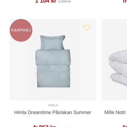
1 104 kr
f
1 299 kr
HIMLA
Himla Dreamtime Påslakan Summer
Mille Nott