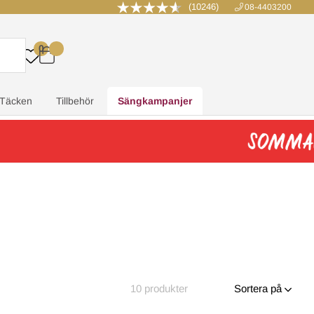
(10246)
08-4403200
0
.
.
.
.
Täcken
Tillbehör
Sängkampanjer
10
produkter
Sortera på