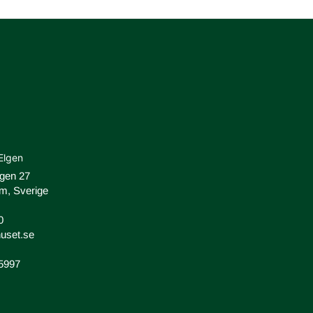
Elgen
ägen 27
m, Sverige
0
uset.se
-5997