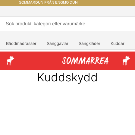
SOMMARDUN FRÅN ENGMO DUN
Bäddmadrasser
Sänggavlar
Sängkläder
Kuddar
Kuddskydd