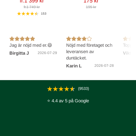
fr.1 399 kr
175 kr
fr.1 749 kr
195 kr
153
Jag är nöjd med er.😄
Nöjd med företaget och
Toppen
leveransen av
Birgitta J
Viktor
2026-07-29
duntäcket.
Karin L
2026-07-28
(9533)
⭐ 4.4 av 5 på Google