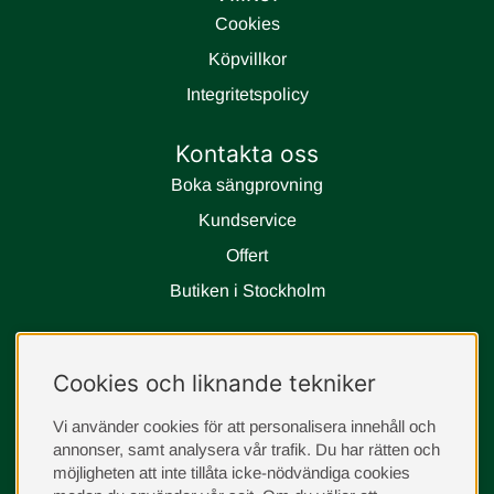
Cookies
Köpvillkor
Integritetspolicy
Kontakta oss
Boka sängprovning
Kundservice
Offert
Butiken i Stockholm
Följ oss
Cookies och liknande tekniker
instagram
Vi använder cookies för att personalisera innehåll och
annonser, samt analysera vår trafik. Du har rätten och
möjligheten att inte tillåta icke-nödvändiga cookies