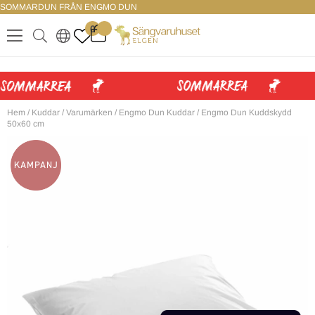
SOMMARDUN FRÅN ENGMO DUN
LOGGA IN
0
.
.
.
.
Hem
/
Kuddar
/
Varumärken
/
Engmo Dun Kuddar
/
Engmo Dun Kuddskydd
50x60 cm