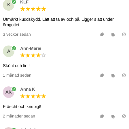
KLF
K
Utmärkt kuddskydd. Lätt att ta av och på. Ligger slätt under
örngottet.
3 veckor sedan
Ann-Marie
A
Skönt och fint!
1 månad sedan
Anna K
AK
Fräscht och krispigt!
2 månader sedan