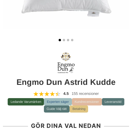
Engmo Dun Astrid Kudde
4.5
155 recensioner
Ledande Varumärken
Experten säger
Kundrecensioner
Leveranstid
Guide Välj rätt
Betalning
GÖR DINA VAL NEDAN