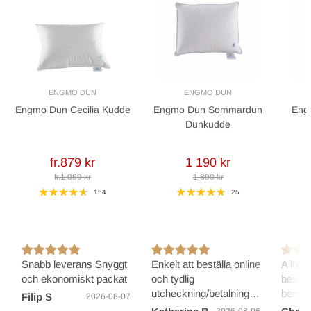
ENGMO DUN
ENGMO DUN
Engmo Dun Cecilia Kudde
Engmo Dun Sommardun
Eng
Dunkudde
fr.879 kr
1 190 kr
fr.1 099 kr
1 890 kr
154
25
Snabb leverans Snyggt
Enkelt att beställa online
Alltid 
och ekonomiskt packat
och tydlig
besöke
utcheckning/betalning
bemöt
Filip S
2026-08-07
och en otroligt snabb
stress
2026-08-06