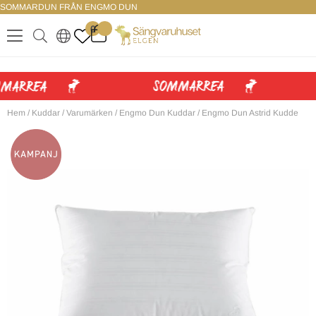
SOMMARDUN FRÅN ENGMO DUN
LOGGA IN
0
.
.
.
.
Hem
/
Kuddar
/
Varumärken
/
Engmo Dun Kuddar
/
Engmo Dun Astrid Kudde