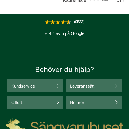
Katharina B
Chris
leverans på 2 dagar.
det gill
Toppen!
(9533)
⭐ 4.4 av 5 på Google
Behöver du hjälp?
Kundservice
Leveranssätt
Offert
Returer