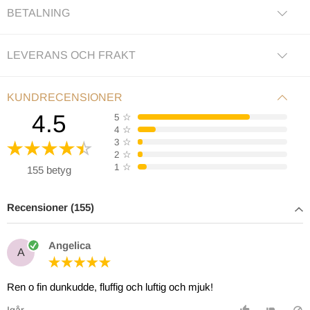
BETALNING
LEVERANS OCH FRAKT
KUNDRECENSIONER
4.5
5
☆
4
☆
3
☆
2
☆
1
☆
155 betyg
Recensioner (155)
Angelica
A
Ren o fin dunkudde, fluffig och luftig och mjuk!
Igår