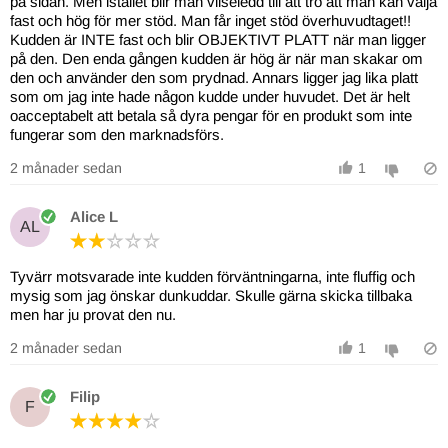
på sidan. Men istället blir man vilseledd till att tro att man kan välja
fast och hög för mer stöd. Man får inget stöd överhuvudtaget!!
Kudden är INTE fast och blir OBJEKTIVT PLATT när man ligger
på den. Den enda gången kudden är hög är när man skakar om
den och använder den som prydnad. Annars ligger jag lika platt
som om jag inte hade någon kudde under huvudet. Det är helt
oacceptabelt att betala så dyra pengar för en produkt som inte
fungerar som den marknadsförs.
2 månader sedan
1
Alice L
AL
Tyvärr motsvarade inte kudden förväntningarna, inte fluffig och
mysig som jag önskar dunkuddar. Skulle gärna skicka tillbaka
men har ju provat den nu.
2 månader sedan
1
Filip
F