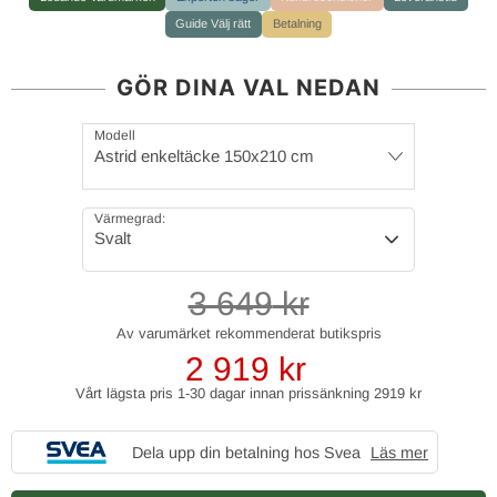
Guide Välj rätt
Betalning
GÖR DINA VAL NEDAN
Modell
Astrid enkeltäcke 150x210 cm
Värmegrad:
Svalt
3 649
kr
2 919
kr
Vårt lägsta pris 1-30 dagar innan prissänkning
2919 kr
Dela upp din betalning hos Svea
Läs mer