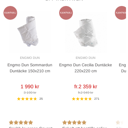
ENGMO DUN
ENGMO DUN
Engmo Dun Sommardun
Engmo Dun Cecilia Duntäcke
Eng
Duntäcke 150x210 cm
220x220 cm
Dun
1 990 kr
fr.2 359 kr
3 190 kr
fr.2 949 kr
25
271