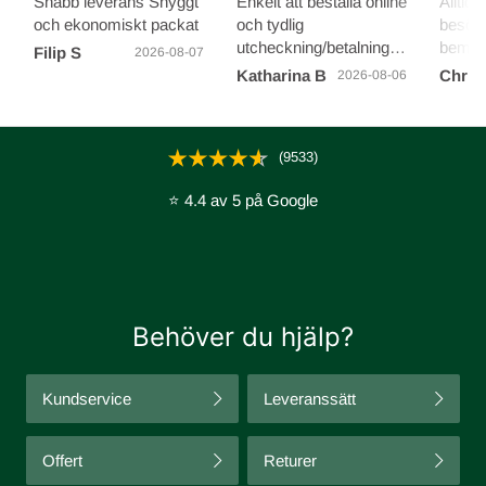
Snabb leverans Snyggt
Enkelt att beställa online
Alltid 
och ekonomiskt packat
och tydlig
besöke
utcheckning/betalning
bemöt
Filip S
2026-08-07
och en otroligt snabb
stress
Katharina B
Chris
2026-08-06
leverans på 2 dagar.
det gill
Toppen!
(9533)
⭐ 4.4 av 5 på Google
Behöver du hjälp?
Kundservice
Leveranssätt
Offert
Returer