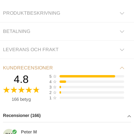
PRODUKTBESKRIVNING
BETALNING
LEVERANS OCH FRAKT
KUNDRECENSIONER
4.8
5
☆
4
☆
3
☆
2
☆
1
☆
166 betyg
Recensioner (166)
Peter M