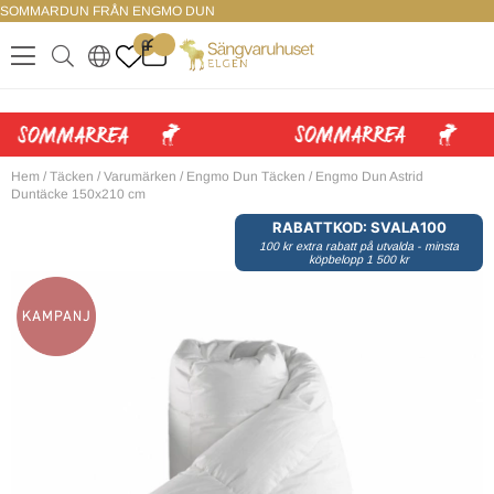
SOMMARDUN FRÅN ENGMO DUN
LOGGA IN
0
.
.
.
.
Hem
/
Täcken
/
Varumärken
/
Engmo Dun Täcken
/
Engmo Dun Astrid
Duntäcke 150x210 cm
RABATTKOD: SVALA100
100 kr extra rabatt på utvalda - minsta
köpbelopp 1 500 kr