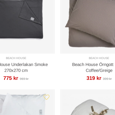
BEACH HOUSE
BEACH HOUSE
House Underlakan Smoke
Beach House Örngott 
270x270 cm
Coffee/Greige
775 kr
319 kr
969 kr
399 kr