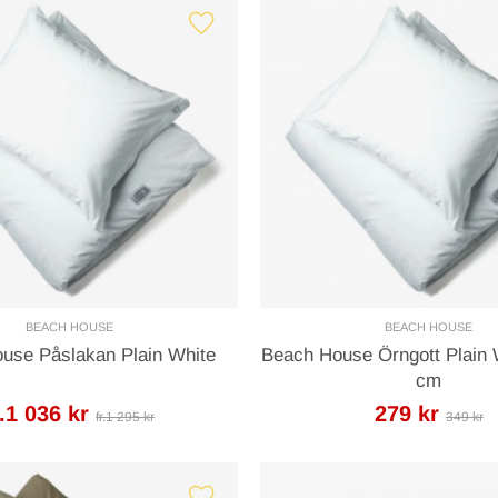
BEACH HOUSE
BEACH HOUSE
use Påslakan Plain White
Beach House Örngott Plain 
cm
r.1 036 kr
279 kr
fr.1 295 kr
349 kr