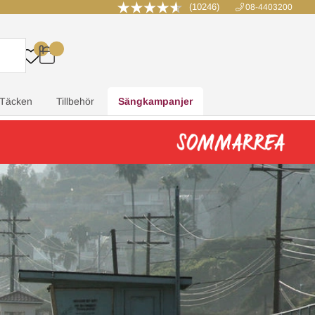
(10246)
08-4403200
0
.
.
.
.
Täcken
Tillbehör
Sängkampanjer