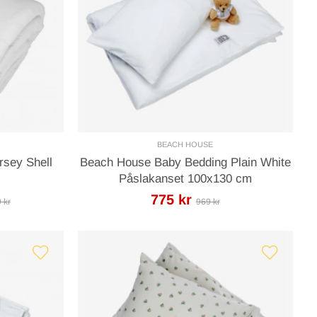
BEACH HOUSE
sey Shell
Beach House Baby Bedding Plain White
Påslakanset 100x130 cm
775 kr
9 kr
969 kr