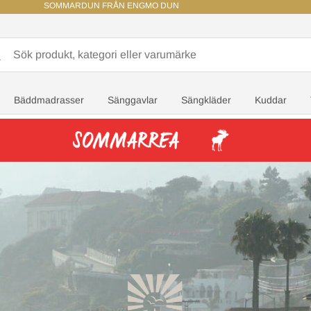
SOMMARDUN FRÅN ENGMO DUN
Bäddmadrasser
Sänggavlar
Sängkläder
Kuddar
Beach House Sängkläder