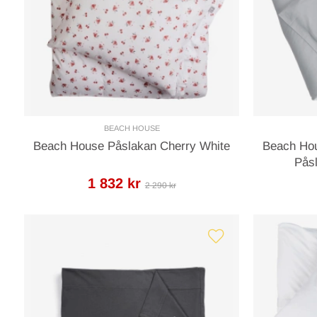
BEACH HOUSE
Beach House Påslakan Cherry White
Beach Hou
Pås
1 832 kr
2 290 kr