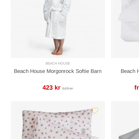
BEACH HOUSE
Beach House Morgonrock Softie Barn
Beach H
423 kr
f
529 kr