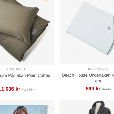
BEACH HOUSE
BEACH HOUSE
Beach House Underlakan V
use Påslakan Plain Coffee
cm
599 kr
r.1 036 kr
749 kr
fr.1 295 kr