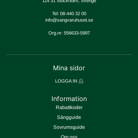
114 31 Stockholm, Sverige
Tel:
08-440 32 00
info@sangvaruhuset.se
Org.nr: 556633-5997
Mina sidor
LOGGA IN
Information
Rabattkoder
Sängguide
Sovrumsguide
Om oss