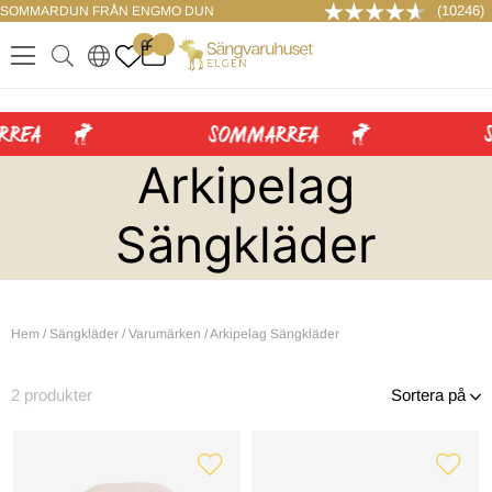
(10246)
SOMMARDUN FRÅN ENGMO DUN
LOGGA IN
0
.
.
.
.
Arkipelag
Sängkläder
Hem
/
Sängkläder
/
Varumärken
/
Arkipelag Sängkläder
2
produkter
Sortera på