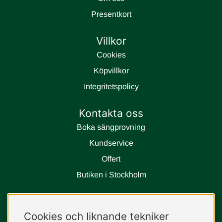
Presentkort
Villkor
Cookies
Köpvillkor
Integritetspolicy
Kontakta oss
Boka sängprovning
Kundservice
Offert
Butiken i Stockholm
Följ oss
Cookies och liknande tekniker
instagram