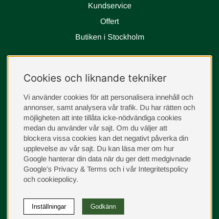
Kundservice
Offert
Butiken i Stockholm
Följ oss
Cookies och liknande tekniker
instagram
Vi använder cookies för att personalisera innehåll och
annonser, samt analysera vår trafik. Du har rätten och
möjligheten att inte tillåta icke-nödvändiga cookies
medan du använder vår sajt. Om du väljer att
blockera vissa cookies kan det negativt påverka din
upplevelse av vår sajt.
Du kan läsa mer om hur
Google hanterar din data när du ger dett medgivnade
Google’s Privacy & Terms
och i vår
Integritetspolicy
och
cookiepolicy
.
Inställningar
Godkänn
©
2026
Sängvaruhuset Elgen. Vi använder cookies -
läs