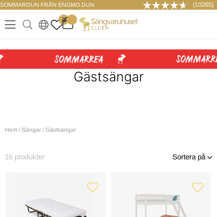
(10265)
SOMMARDUN FRÅN ENGMO DUN
LOGGA IN
0
.
.
.
.
Gästsängar
Hem
/
Sängar
/
Gästsängar
16
produkter
Sortera på