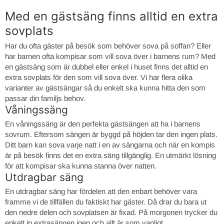
Med en gästsäng finns alltid en extra
sovplats
Har du ofta gäster på besök som behöver sova på soffan? Eller
har barnen ofta kompisar som vill sova över i barnens rum? Med
en gästsäng som är dubbel eller enkel i huset finns det alltid en
extra sovplats för den som vill sova över. Vi har flera olika
varianter av gästsängar så du enkelt ska kunna hitta den som
passar din familjs behov.
Våningssäng
En våningssäng är den perfekta gästsängen att ha i barnens
sovrum. Eftersom sängen är byggd på höjden tar den ingen plats.
Ditt barn kan sova varje natt i en av sängarna och när en kompis
är på besök finns det en extra säng tillgänglig. En utmärkt lösning
för att kompisar ska kunna stanna över natten.
Utdragbar säng
En utdragbar säng har fördelen att den enbart behöver vara
framme vi de tillfällen du faktiskt har gäster. Då drar du bara ut
den nedre delen och sovplatsen är fixad. På morgonen trycker du
enkelt in extrasängen igen och allt är som vanligt.