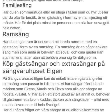
Familjesäng
Har du en sommarstuga eller en stuga i fjällen som du hyr ut eller
där du ofta får besök, är en gästsäng i form av en familjesäng ett
måste. Här får det plats minst tre personer som alla kan sova gott
hela natten.
Ramsäng
Har du ett gästrum är det smart att inreda rummet med en
gästsäng i form av en ramsäng. En ramsäng är en något enklare
säng men som ändå är bekväm att sova i och dina gäster kan
stanna flera nätter utan att behöva oroa sig för dålig sömn.
Köp gästsängar och extrasängar på
sängvaruhuset Elgen
På Sängvaruhuset Elgen kan du enkelt hitta en gästsäng eller
extrasäng som passar in i ditt hem. Vi har sängar från ledande
märken som Ekens, Mavis och Flexa som alla gör sängar av
högsta kvalitet. Vi har även ett stort utbud av allt annat du behöver
till gästrummet såsom kuddar, täcken och sängkläder – alltid med
snabba leveranser till hela Sverige!
Har du några frågor om våra sängar är du alltid välkommen att