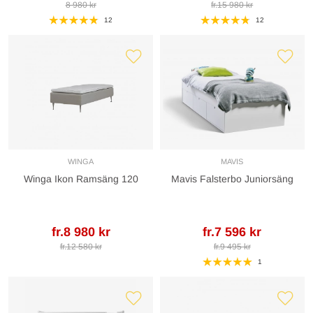
8 980 kr
fr.15 980 kr
12
12
WINGA
MAVIS
Winga Ikon Ramsäng 120
Mavis Falsterbo Juniorsäng
fr.8 980 kr
fr.7 596 kr
fr.12 580 kr
fr.9 495 kr
1