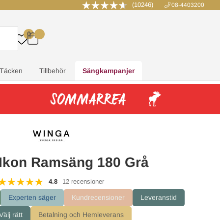
(10246)
08-4403200
0
.
.
.
.
Täcken
Tillbehör
Sängkampanjer
Ikon Ramsäng 180 Grå
4.8
12 recensioner
Experten säger
Kundrecensioner
Leveranstid
älj rätt
Betalning och Hemleverans