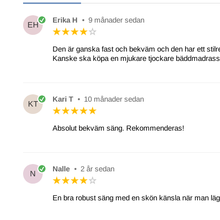
Erika H
•
9 månader sedan
EH
Den är ganska fast och bekväm och den har ett stilr
Kanske ska köpa en mjukare tjockare bäddmadrass t
Kari T
•
10 månader sedan
KT
Absolut bekväm säng. Rekommenderas!
Nalle
•
2 år sedan
N
En bra robust säng med en skön känsla när man läg