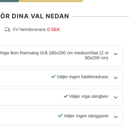
ÖR DINA VAL NEDAN
Fri hemleverans
0 SEK
nga Ikon Ramsäng Grå 180x200 cm medium/fast (2 st
90x200 cm)
Väljer ingen bäddmadrass
Väljer inga sängben
Väljer ingen sänggavel
 positiv kundkontakt
Beställde täcke och fick det på två
dagar. Otroligt fort. Detta täcke jag
Louise S
2026-07-24