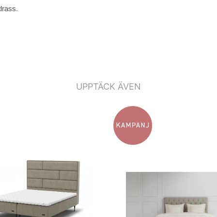
drass.
UPPTÄCK ÄVEN
ing liggytor 2 cm.
ing, höjd ca 9 cm.