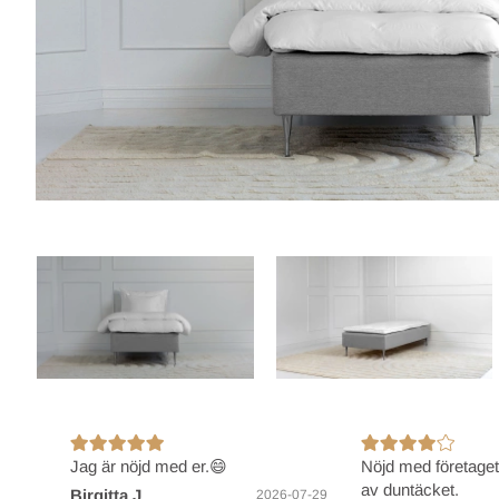
Jag är nöjd med er.😄
Nöjd med företage
av duntäcket.
Birgitta J
2026-07-29