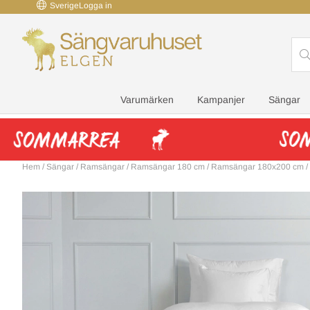
Sverige
Logga in
Varumärken
Kampanjer
Sängar
Hem
/
Sängar
/
Ramsängar
/
Ramsängar 180 cm
/
Ramsängar 180x200 cm
/