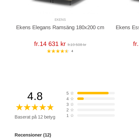
EKENS
Ekens Elegans Ramsäng 180x200 cm
Ekens Es
fr.14 631 kr
fr
fr.19 508 kr
4
4.8
5
☆
4
☆
3
☆
2
☆
1
☆
Baserat på 12 betyg
Recensioner (12)