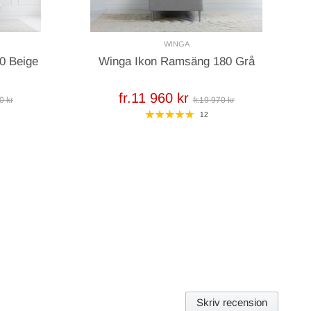
WINGA
0 Beige
Winga Ikon Ramsäng 180 Grå
fr.11 960 kr
0 kr
fr.19 970 kr
12
Skriv recension