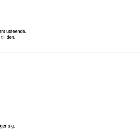
ent utseende.
ill den.
ger sig.