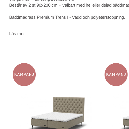
Består av 2 st 90x200 cm + valbart med hel eller delad bäddma
Bäddmadrass Premium Trens I - Vadd och polyeterstoppning.
Designat möbeltyg finns i beige, mörkblå eller grå.
Läs mer
Totalhöjd:
– Endast resårmadrass:
26 cm
– Med bäddmadrass och standardben (18 cm):
53 cm totalt
Individuell pocketfjädring för avlastning och stöd. Polyeterstoppn
Fururam med förmonterade beslag för sängben.
Tygval: Designade möbeltextilier i slitstark exklusiv kvalité.
Färger: Beige, mörkblå eller ljusgrå.
Komfort: Medium eller Fast
Bäddmadrass: Winga Premium Trens I, vadd och polyeterstoppn