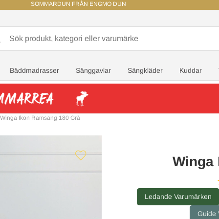
SOMMARDUN FRÅN ENGMO DUN
Bäddmadrasser
Sänggavlar
Sängkläder
Kuddar
Winga Ikon Ramsäng 180 Grå
Winga 
Ledande Varumärken
Guide V