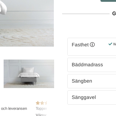
G
Fasthet
Wi
Bäddmadrass
Sängben
Sänggavel
t och leveransen
Toppenbra Elgen!
Bra och
Viktoria E
Marie-
2026-07-27