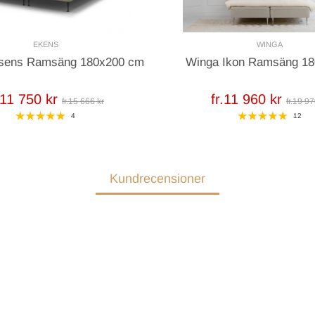
EKENS
WINGA
sens Ramsäng 180x200 cm
Winga Ikon Ramsäng 18
.11 750 kr
fr.11 960 kr
fr.15 666 kr
fr.19 97
4
12
Kundrecensioner