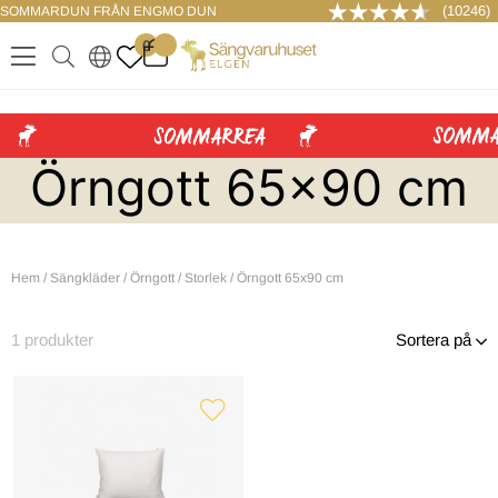
(10246)
SOMMARDUN FRÅN ENGMO DUN
LOGGA IN
0
.
.
.
.
Örngott 65x90 cm
Hem
/
Sängkläder
/
Örngott
/
Storlek
/
Örngott 65x90 cm
1
produkter
Sortera på