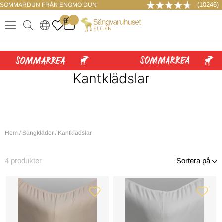
(10246)
SOMMARDUN FRÅN ENGMO DUN
LOGGA IN
0
.
.
.
.
Kantklädslar
Hem
/
Sängkläder
/
Kantklädslar
4
produkter
Sortera på