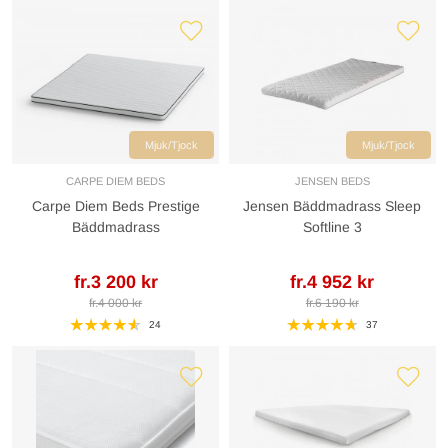
Mjuk/Tjock
Mjuk/Tjock
CARPE DIEM BEDS
JENSEN BEDS
Carpe Diem Beds Prestige
Jensen Bäddmadrass Sleep
Bäddmadrass
Softline 3
fr.3 200 kr
fr.4 952 kr
fr.4 000 kr
fr.6 190 kr
24
37