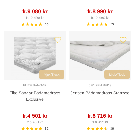
fr.9 080 kr
fr.8 990 kr
fr.12 490 kr
fr.12 490 kr
38
25
Mjuk/Tjock
Mjuk/Tjock
ELITE SÄNGAR
JENSEN BEDS
Elite Sängar Bäddmadrass
Jensen Bäddmadrass Starrose
Exclusive
fr.4 501 kr
fr.6 716 kr
fr.6 430 kr
fr.8 395 kr
52
36