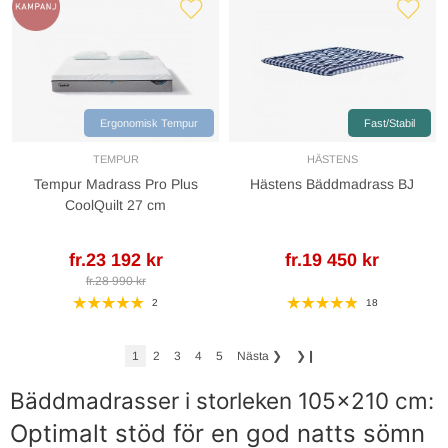
Ergonomisk Tempur
Fast/Stabil
TEMPUR
HÄSTENS
Tempur Madrass Pro Plus
Hästens Bäddmadrass BJ
CoolQuilt 27 cm
fr.23 192 kr
fr.19 450 kr
fr.28 990 kr
2
18
1
2
3
4
5
Nästa
❯
❯❙
Bäddmadrasser i storleken 105x210 cm:
Optimalt stöd för en god natts sömn