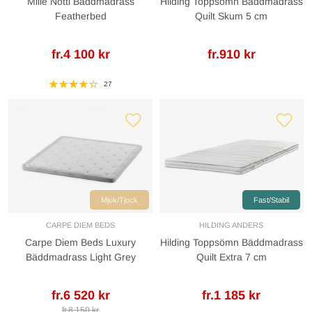
Mille Notti Bäddmadrass
Hilding Toppsömn Bäddmadrass
Featherbed
Quilt Skum 5 cm
fr.4 100 kr
fr.910 kr
27
Mjuk/Tjock
Fast/Stabil
CARPE DIEM BEDS
HILDING ANDERS
Carpe Diem Beds Luxury
Hilding Toppsömn Bäddmadrass
Bäddmadrass Light Grey
Quilt Extra 7 cm
fr.6 520 kr
fr.1 185 kr
fr.8 150 kr