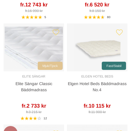
fr.12 743 kr
fr.6 520 kr
fr.16 990 kr
fr.8 150 kr
5
80
Mjuk/Tjock
Fast/Stabil
ELITE SÄNGAR
ELGEN HOTEL BEDS
Elite Sängar Classic
Elgen Hotel Beds Bäddmadrass
Bäddmadrass
No.4
fr.2 733 kr
fr.10 115 kr
fr.3 215 kr
fr.11 900 kr
12