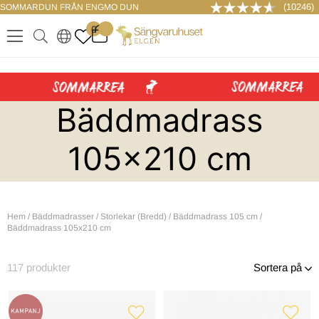
(10246)
SOMMARDUN FRÅN ENGMO DUN
LOGGA IN
0
.
.
.
.
Bäddmadrass
105x210 cm
Hem
/
Bäddmadrasser
/
Storlekar (Bredd)
/
Bäddmadrass 105 cm
/
Bäddmadrass 105x210 cm
117
produkter
Sortera på