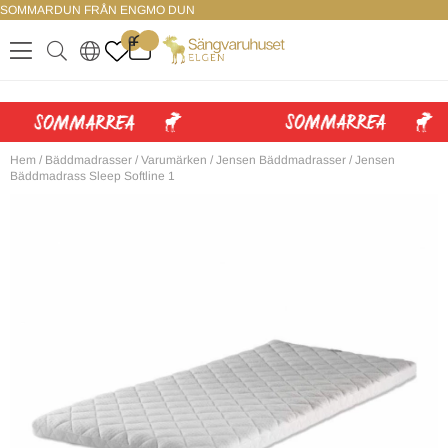
SOMMARDUN FRÅN ENGMO DUN
LOGGA IN
0
.
.
.
.
Hem
/
Bäddmadrasser
/
Varumärken
/
Jensen Bäddmadrasser
/
Jensen
Bäddmadrass Sleep Softline 1