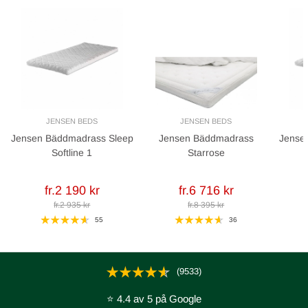
JENSEN BEDS
JENSEN BEDS
Jensen Bäddmadrass Sleep
Jensen Bäddmadrass
Jense
Softline 1
Starrose
fr.2 190 kr
fr.6 716 kr
fr.2 935 kr
fr.8 395 kr
55
36
(9533)
⭐ 4.4 av 5 på Google