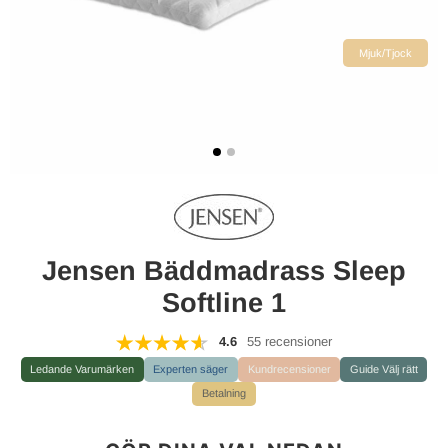
Mjuk/Tjock
Jensen Bäddmadrass Sleep
Softline 1
4.6
55 recensioner
Ledande Varumärken
Experten säger
Kundrecensioner
Guide Välj rätt
Betalning