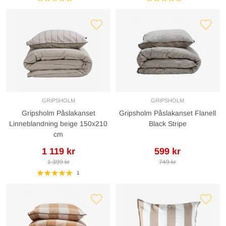
GRIPSHOLM
GRIPSHOLM
Gripsholm Påslakanset
Gripsholm Påslakanset Flanell
Linneblandning beige 150x210
Black Stripe
cm
1 119 kr
599 kr
1 399 kr
749 kr
1