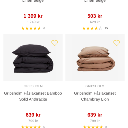
Linen Beige
Linen Beige
1 399 kr
503 kr
1 749 kr
629 kr
6
15
GRIPSHOLM
GRIPSHOLM
Gripsholm Påslakanset Bamboo
Gripsholm Påslakanset
Solid Anthracite
Chambray Lion
639 kr
639 kr
799 kr
799 kr
5
3