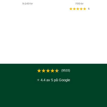
fr.149 kr
799 kr
5
Sängvaruhuset erbjuder Gripsholms sortiment av sängkläder i
bomullskvalité satin, percale och linne som ger en känsla av
exklusivitet och karaktär.
Med textilier av hög kvalitet är stilen modern och subtil med
inspiration från det skandinaviska formspråket.
(9533)
⭐ 4.4 av 5 på Google