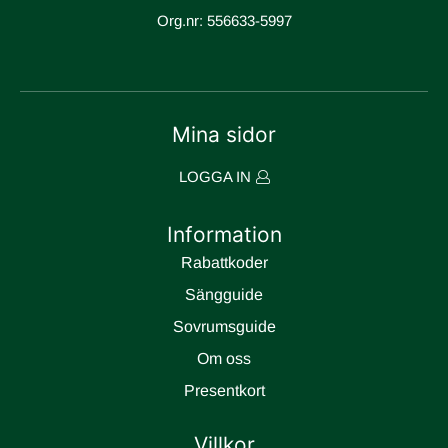
Org.nr: 556633-5997
Mina sidor
LOGGA IN
Information
Rabattkoder
Sängguide
Sovrumsguide
Om oss
Presentkort
Villkor