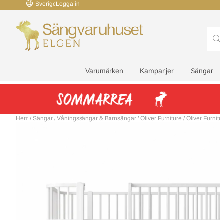
Sverige
Logga in
Varumärken
Kampanjer
Sängar
Hem
/
Sängar
/
Våningssängar & Barnsängar
/
Oliver Furniture
/
Oliver Furni