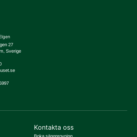
Elgen
ägen 27
m, Sverige
0
uset.se
-5997
Kontakta oss
Boka sängprovning