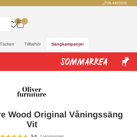
08-4403200
0
.
.
.
.
Täcken
Tillbehör
Sängkampanjer
ure Wood Original Våningssäng
Vit
5.0
2 recensioner