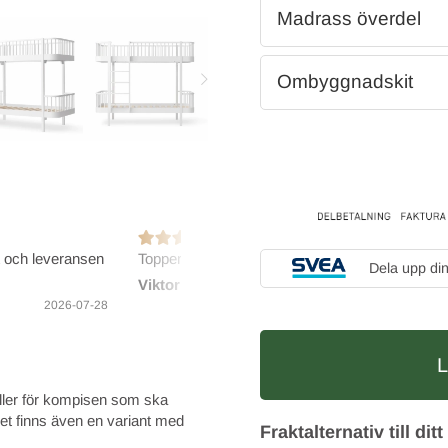
Madrass överdel
Ombyggnadskit
t och leveransen
Toppenbra Elgen!
Bra och
Dela upp di
Viktoria E
Marie-
2026-07-27
2026-07-28
ller för kompisen som ska
det finns även en variant med
Fraktalternativ till d