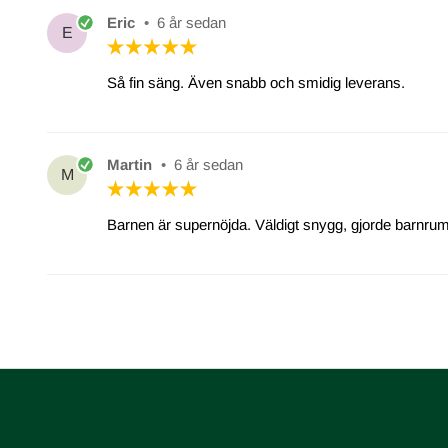
Eric
•
6 år sedan
E
Så fin säng. Även snabb och smidig leverans.
Martin
•
6 år sedan
M
Barnen är supernöjda. Väldigt snygg, gjorde barnru