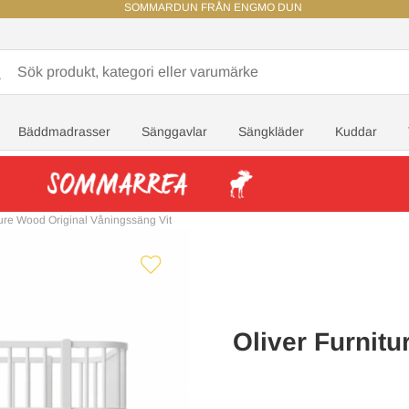
SOMMARDUN FRÅN ENGMO DUN
Bäddmadrasser
Sänggavlar
Sängkläder
Kuddar
ture Wood Original Våningssäng Vit
Oliver Furnit