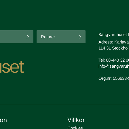
Sängvaruhuset 
Returer
Adress: Karlav
114 31 Stockhol
Tel:
08-440 32 0
info@sangvaruh
Org.nr: 556633
ion
Villkor
Cookies