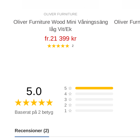
OLIVER FURNITURE
Oliver Furniture Wood Mini Våningssäng
Oliver Fur
låg Vit/Ek
fr.21 399 kr
2
5.0
5
☆
4
☆
3
☆
2
☆
1
☆
Baserat på 2 betyg
Recensioner (2)