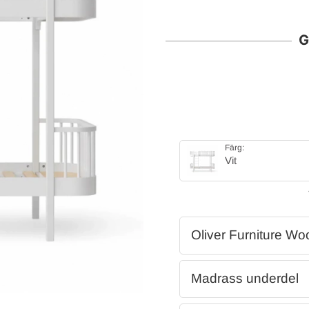
G
Färg:
Vit
Oliver Furniture Wo
Madrass underdel