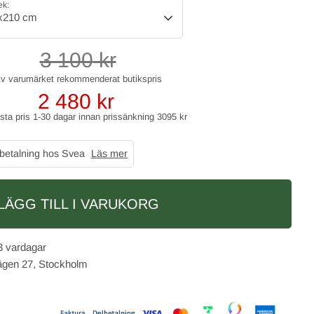
ek:
x210 cm
3 100
kr
2 480
kr
gsta pris 1-30 dagar innan prissänkning
3095 kr
 betalning hos Svea
Läs mer
LÄGG TILL I VARUKORG
3 vardagar
vägen 27, Stockholm