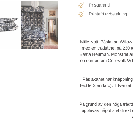
Prisgaranti
Räntefri avbetalning
Mille Notti Påslakan Willow
med en trådtäthet på 230 tc
Beata Heuman. Mönstret är i
en semester i Cornwall. Wi
Påslakanet har knäppning f
Textile Standard). Tillver
På grund av den höga trådtä
upplevas något stel direkt 