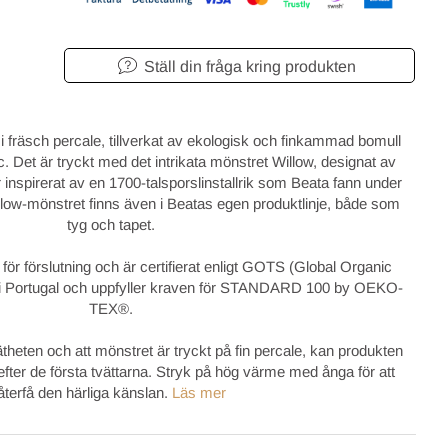
Ställ din fråga kring produkten
 i fräsch percale, tillverkat av ekologisk och finkammad bomull
. Det är tryckt med det intrikata mönstret Willow, designat av
nspirerat av en 1700-talsporslinstallrik som Beata fann under
llow-mönstret finns även i Beatas egen produktlinje, både som
tyg och tapet.
ör förslutning och är certifierat enligt GOTS (Global Organic
kat i Portugal och uppfyller kraven för STANDARD 100 by OEKO-
TEX®.
theten och att mönstret är tryckt på fin percale, kan produkten
efter de första tvättarna. Stryk på hög värme med ånga för att
återfå den härliga känslan.
Läs mer