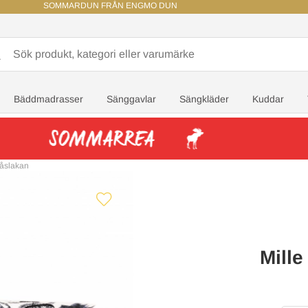
SOMMARDUN FRÅN ENGMO DUN
Bäddmadrasser
Sänggavlar
Sängkläder
Kuddar
Påslakan
Mille