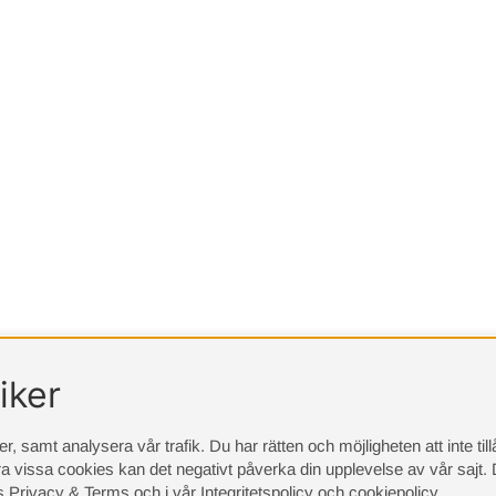
iker
, samt analysera vår trafik. Du har rätten och möjligheten att inte ti
a vissa cookies kan det negativt påverka din upplevelse av vår sajt.
D
s Privacy & Terms
och i vår
Integritetspolicy
och
cookiepolicy
.