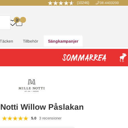
(10246)
08-4403200
0
.
.
.
.
Täcken
Tillbehör
Sängkampanjer
 Notti Willow Påslakan
5.0
3 recensioner