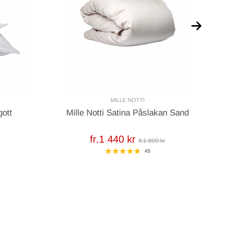
MILLE NOTTI
gott
Mille Notti Satina Påslakan Sand
Mi
fr.1 440 kr
fr.1 800 kr
45