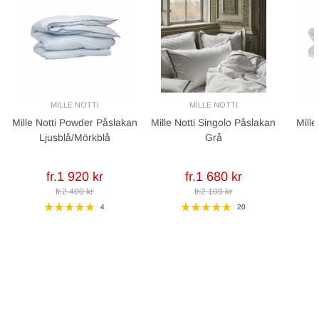
MILLE NOTTI
MILLE NOTTI
Mille Notti Powder Påslakan
Mille Notti Singolo Påslakan
Mille
Ljusblå/Mörkblå
Grå
fr.1 920 kr
fr.1 680 kr
fr.2 400 kr
fr.2 100 kr
4
20