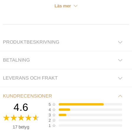
Läs mer
PRODUKTBESKRIVNING
BETALNING
LEVERANS OCH FRAKT
KUNDRECENSIONER
4.6
5
☆
4
☆
3
☆
2
☆
1
☆
17 betyg