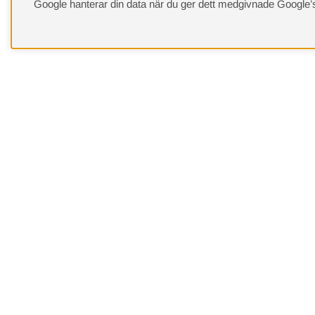
Google hanterar din data när du ger dett medgivnade
Google’
Behöver du hjälp?
Kundservice
Leveranssätt
Offert