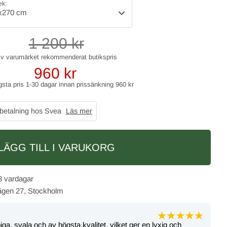
ek:
x270 cm
1 200
kr
960
kr
gsta pris 1-30 dagar innan prissänkning
960 kr
 betalning hos Svea
Läs mer
LÄGG TILL I VARUKORG
3 vardagar
vägen 27, Stockholm
a, svala och av högsta kvalitet, vilket ger en lyxig och