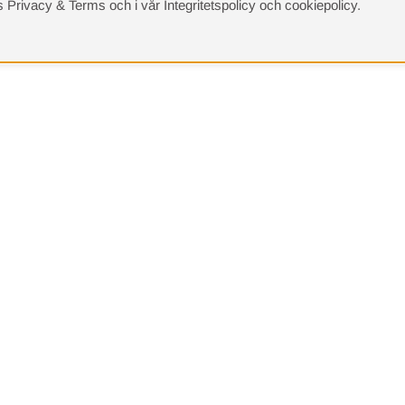
s Privacy & Terms
och i vår
Integritetspolicy
och
cookiepolicy
.
(9533)
⭐ 4.4 av 5 på Google
Sängvaruhuset 
Returer
Adress: Karlav
114 31 Stockhol
Tel:
08-440 32 0
info@sangvaruh
Org.nr: 556633