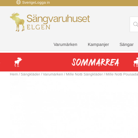
Sverige
Logga in
Varumärken
Kampanjer
Sängar
Hem
/
Sängkläder
/
Varumärken
/
Mille Notti Sängkläder
/
Mille Notti Pousad