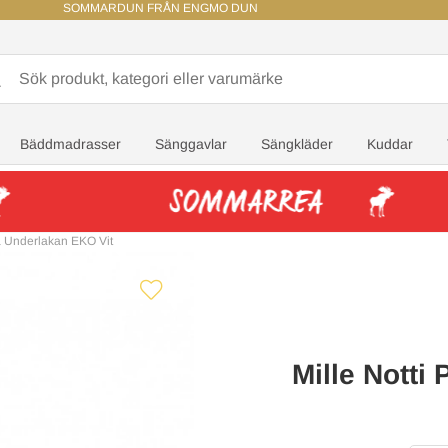
SOMMARDUN FRÅN ENGMO DUN
Bäddmadrasser
Sänggavlar
Sängkläder
Kuddar
a Underlakan EKO Vit
Mille Notti