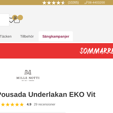
(10265)
08-4403200
0
.
.
.
.
Täcken
Tillbehör
Sängkampanjer
 Pousada Underlakan EKO Vit
4.9
29 recensioner