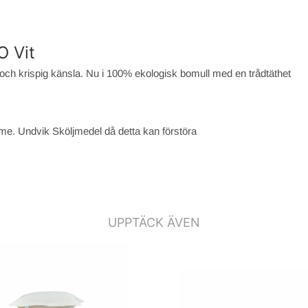
O Vit
ch krispig känsla. Nu i 100% ekologisk bomull med en trådtäthet
rme. Undvik Sköljmedel då detta kan förstöra
UPPTÄCK ÄVEN