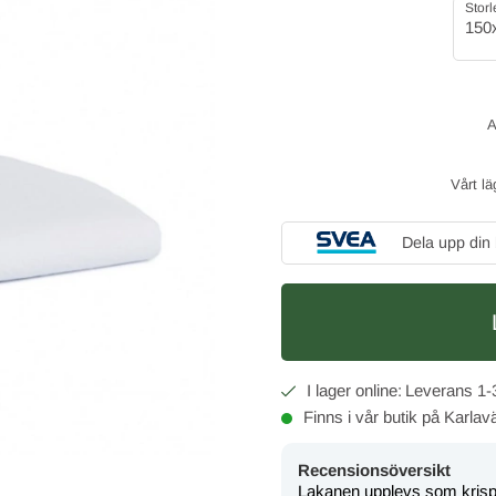
Storl
150
Vårt lä
Dela upp din
1-
Finns i vår butik på Karla
Recensionsöversikt
Lakanen upplevs som krispig