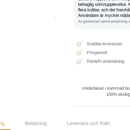
behaglig sömnupplevelse. M
flera tvättar, och det framh
Användare är mycket nöjda 
AI-genererad sammanfattning a
Snabba leveranser
Prisgaranti
Räntefri avbetalning
Underlakan i kammad bomu
100% ekolog
ng
Betalning
Leverans och frakt