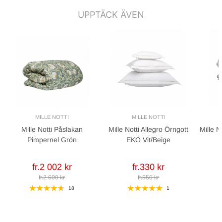
UPPTÄCK ÄVEN
MILLE NOTTI
MILLE NOTTI
Mille Notti Påslakan
Mille Notti Allegro Örngott
Mille N
Pimpernel Grön
EKO Vit/Beige
fr.2 002 kr
fr.330 kr
fr.2 600 kr
fr.550 kr
18
1