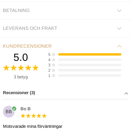
BETALNING
LEVERANS OCH FRAKT
KUNDRECENSIONER
5.0
5
☆
4
☆
3
☆
2
☆
1
☆
3 betyg
Recensioner (3)
Bo B
BB
Motsvarade mina förväntningar