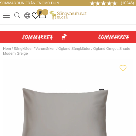
(10246)
SOMMARDUN FRÅN ENGMO DUN
LOGGA IN
0
.
.
.
.
Hem
/
Sängkläder
/
Varumärken
/
Ogland Sängkläder
/
Ogland Örngott Shade
Modern Greige