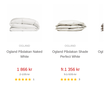
OGLAND
OGLAND
Ogland Påslakan Naked
Ogland Påslakan Shade
Ogla
White
Perfect White
1 866 kr
fr.1 356 kr
2 195 kr
fr.1 595 kr
1
3