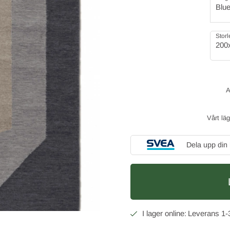
Blu
Storl
200
Vårt lä
Dela upp din
1-