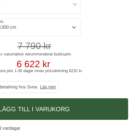
e
ek:
x300 cm
7 790
kr
6 622
kr
gsta pris 1-30 dagar innan prissänkning
6232 kr
 betalning hos Svea
Läs mer
LÄGG TILL I VARUKORG
3 vardagar