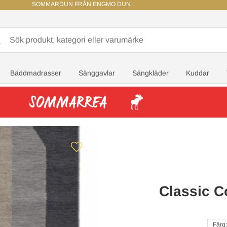
SOMMARDUN FRÅN ENGMO DUN
Bäddmadrasser
Sänggavlar
Sängkläder
Kuddar
Classic C
Färg: