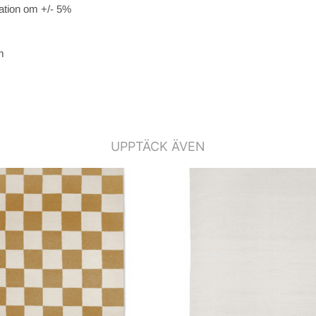
ation om +/- 5%
m
UPPTÄCK ÄVEN