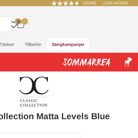
(10246)
08-4403200
0
.
.
.
.
Täcken
Tillbehör
Sängkampanjer
ollection Matta Levels Blue