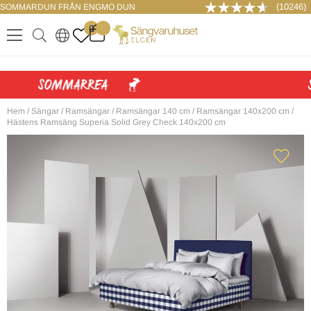
(10246)
SOMMARDUN FRÅN ENGMO DUN
LOGGA IN
0
.
.
.
.
Hem
/
Sängar
/
Ramsängar
/
Ramsängar 140 cm
/
Ramsängar 140x200 cm
/
Hästens Ramsäng Superia Solid Grey Check 140x200 cm