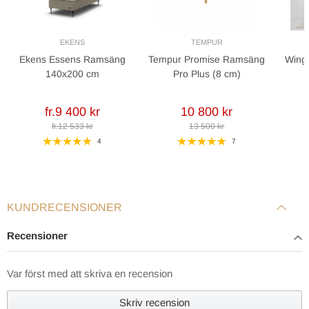
EKENS
TEMPUR
Ekens Essens Ramsäng
Tempur Promise Ramsäng
Wing
140x200 cm
Pro Plus (8 cm)
fr.9 400 kr
10 800 kr
fr.12 533 kr
13 500 kr
4
7
KUNDRECENSIONER
Recensioner
Var först med att skriva en recension
Skriv recension