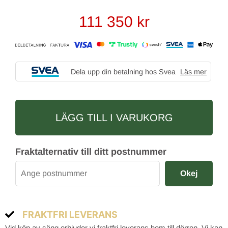
111 350
kr
Dela upp din betalning hos Svea
Läs mer
LÄGG TILL I VARUKORG
Fraktalternativ till ditt postnummer
Okej
FRAKTFRI LEVERANS
Vid köp av säng erbjuder vi fraktfri leverans hem till dörren. Vi kan