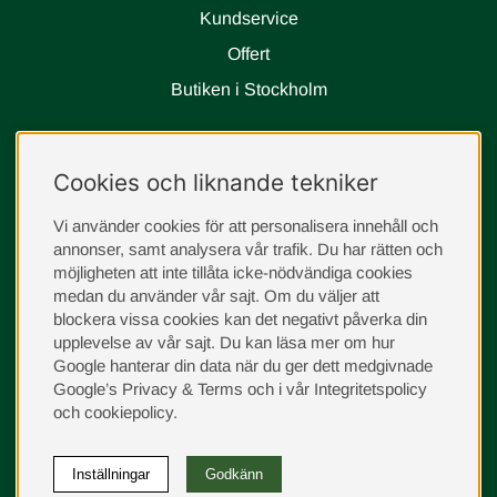
Kundservice
Offert
Butiken i Stockholm
Följ oss
Cookies och liknande tekniker
instagram
Vi använder cookies för att personalisera innehåll och
annonser, samt analysera vår trafik. Du har rätten och
möjligheten att inte tillåta icke-nödvändiga cookies
medan du använder vår sajt. Om du väljer att
blockera vissa cookies kan det negativt påverka din
upplevelse av vår sajt.
Du kan läsa mer om hur
Google hanterar din data när du ger dett medgivnade
Google’s Privacy & Terms
och i vår
Integritetspolicy
och
cookiepolicy
.
Inställningar
Godkänn
©
2026
Sängvaruhuset Elgen. Vi använder cookies -
läs