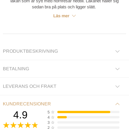
lakan som är sytt med hörnresår nedtill. Lakanet håller sig
sedan bra på plats och ligger slätt.
Läs mer
PRODUKTBESKRIVNING
BETALNING
LEVERANS OCH FRAKT
KUNDRECENSIONER
4.9
5
☆
4
☆
3
☆
2
☆