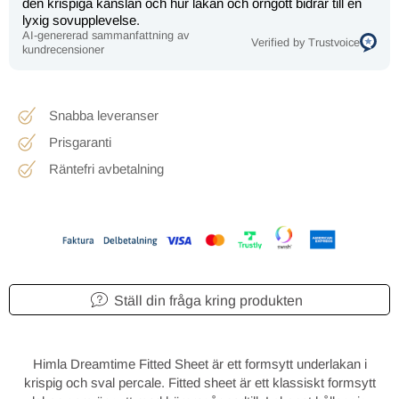
den krispiga känslan och hur lakan och örngott bidrar till en
lyxig sovupplevelse.
AI-genererad sammanfattning av
Verified by Trustvoice
kundrecensioner
Snabba leveranser
Prisgaranti
Räntefri avbetalning
Ställ din fråga kring produkten
Himla Dreamtime Fitted Sheet är ett formsytt underlakan i
krispig och sval percale. Fitted sheet är ett klassiskt formsytt