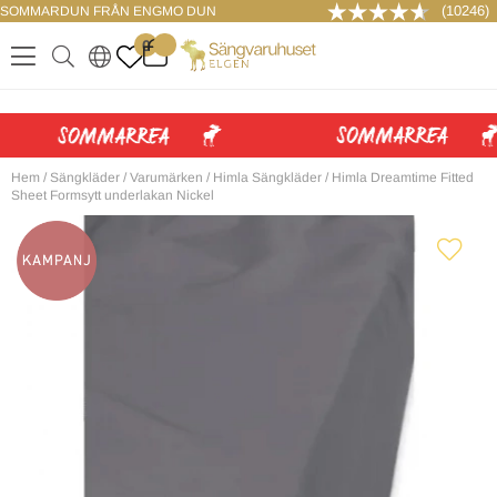
(10246)
SOMMARDUN FRÅN ENGMO DUN
LOGGA IN
0
.
.
.
.
Hem
/
Sängkläder
/
Varumärken
/
Himla Sängkläder
/
Himla Dreamtime Fitted
Sheet Formsytt underlakan Nickel