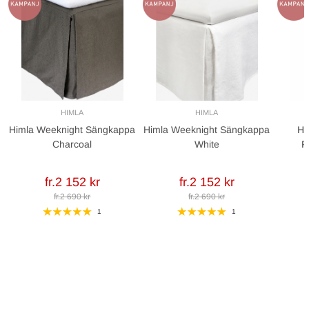
HIMLA
HIMLA
Himla Weeknight Sängkappa
Himla Weeknight Sängkappa
Hi
Charcoal
White
P
fr.2 152 kr
fr.2 152 kr
fr.2 690 kr
fr.2 690 kr
1
1