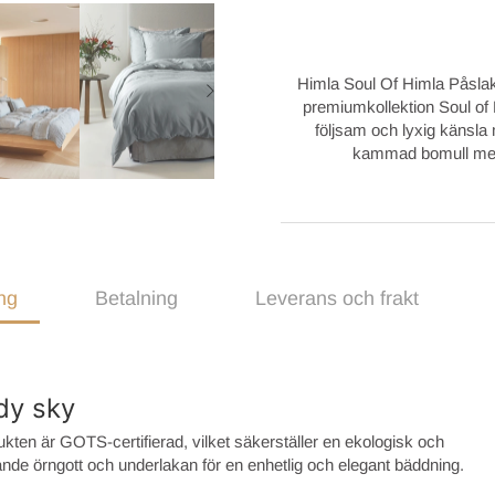
Himla Soul Of Himla Påslaka
premiumkollektion Soul of
följsam och lyxig känsla
kammad bomull med e
ng
Betalning
Leverans och frakt
dy sky
kten är GOTS-certifierad, vilket säkerställer en ekologisk och
nde örngott och underlakan för en enhetlig och elegant bäddning.