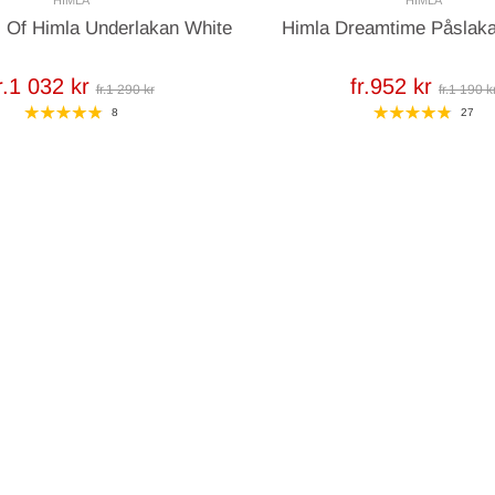
l Of Himla Underlakan White
Himla Dreamtime Påslaka
r.1 032 kr
fr.952 kr
fr.1 290 kr
fr.1 190 k
8
27