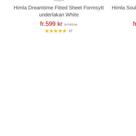
Himla Dreamtime Fitted Sheet Formsytt
Himla Sou
underlakan White
fr.599 kr
f
fr.749 kr
27