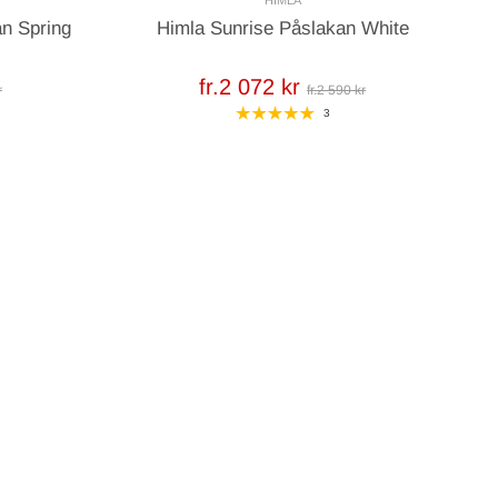
n Spring
Himla Sunrise Påslakan White
fr.2 072 kr
r
fr.2 590 kr
3