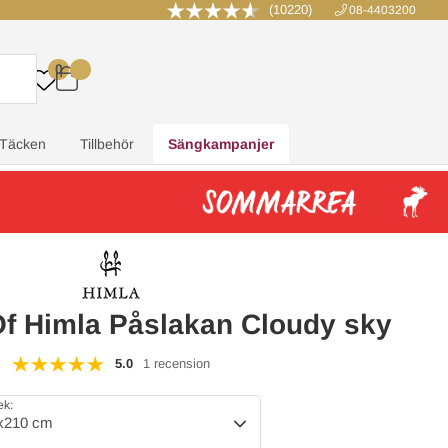
(10220)
08-4403200
0
.
.
.
.
Täcken
Tillbehör
Sängkampanjer
Of Himla Påslakan Cloudy sky
5.0
1 recension
ek:
x210 cm