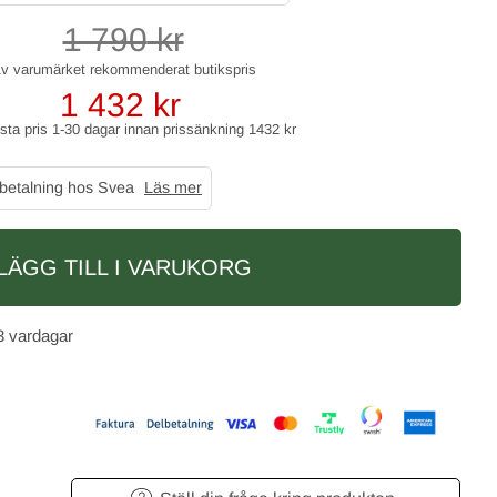
1 790
kr
1 432
kr
gsta pris 1-30 dagar innan prissänkning
1432 kr
 betalning hos Svea
Läs mer
LÄGG TILL I VARUKORG
3 vardagar