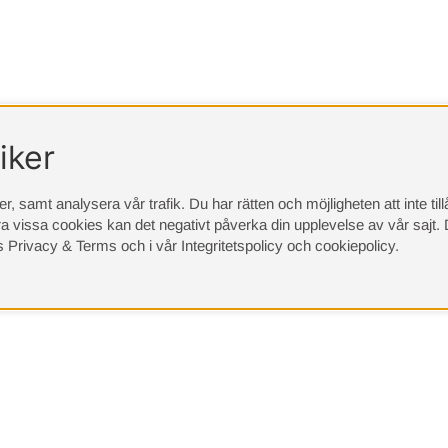
iker
, samt analysera vår trafik. Du har rätten och möjligheten att inte ti
a vissa cookies kan det negativt påverka din upplevelse av vår sajt.
D
s Privacy & Terms
och i vår
Integritetspolicy
och
cookiepolicy
.
(9533)
⭐ 4.4 av 5 på Google