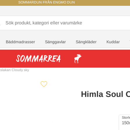
SOMMARDUN FRÅN ENGMO DUN
Bäddmadrasser
Sänggavlar
Sängkläder
Kuddar
åslakan Cloudy sky
Himla Soul 
Storl
150