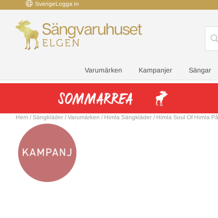
Sverige
Logga in
Varumärken
Kampanjer
Sängar
Hem
/
Sängkläder
/
Varumärken
/
Himla Sängkläder
/
Himla Soul Of Himla P