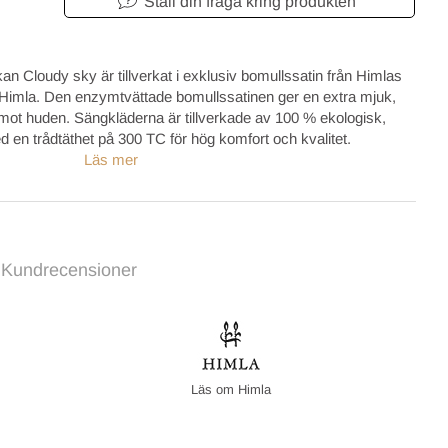
Ställ din fråga kring produkten
n Cloudy sky är tillverkat i exklusiv bomullssatin från Himlas
 Himla. Den enzymtvättade bomullssatinen ger en extra mjuk,
 mot huden. Sängkläderna är tillverkade av 100 % ekologisk,
n trådtäthet på 300 TC för hög komfort och kvalitet.
Läs mer
Kundrecensioner
Himla