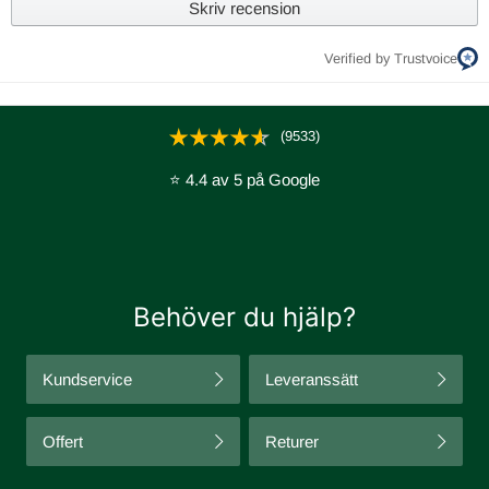
Skriv recension
Verified by Trustvoice
(9533)
⭐ 4.4 av 5 på Google
Behöver du hjälp?
TEKNISKA SPECIFIKATIONER
Kundservice
Leveranssätt
1. Jensen SoftLine I
2. Jensen Sense Pocket 2.0 12, 5 cm med Jensen® Original
Offert
Returer
Zonsystem
3. Cellex XS 3 cm