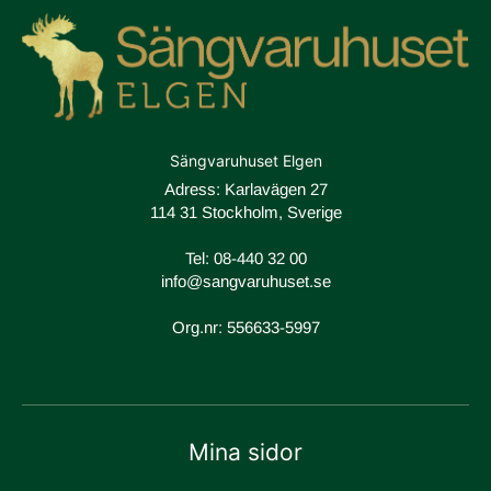
4. Jensen Reflect Pocket 7cm
Sängvaruhuset Elgen
Adress: Karlavägen 27
114 31 Stockholm, Sverige
Tel:
08-440 32 00
info@sangvaruhuset.se
Org.nr: 556633-5997
SOFTLINE I BÄDDMADRASS
Jensen SoftLine I har stoppning i Cellex XS 5 cm. Cellex XS har
en profilerad och en jämn sida. Den profilerade sidan känns
Mina sidor
mjukare och den jämna sidan känns fastare. Cellex XS har goda
luft och fuktransporterande egenskaper. SoftLine I innehåller