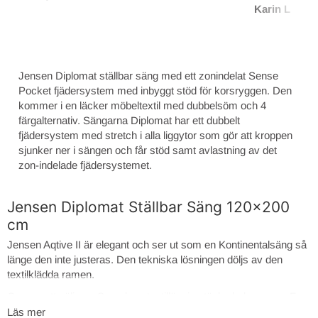
Karin L
Jensen Diplomat ställbar säng med ett zonindelat Sense
Pocket fjädersystem med inbyggt stöd för korsryggen. Den
kommer i en läcker möbeltextil med dubbelsöm och 4
färgalternativ. Sängarna Diplomat har ett dubbelt
fjädersystem med stretch i alla liggytor som gör att kroppen
sjunker ner i sängen och får stöd samt avlastning av det
zon-indelade fjädersystemet.
Jensen Diplomat Ställbar Säng 120x200
cm
Jensen Aqtive II är elegant och ser ut som en Kontinentalsäng så
länge den inte justeras. Den tekniska lösningen döljs av den
textilklädda ramen.
Genom att välja en Seamless textillösning täcks hela ramen. Fyra
ben istället för åtta, som är standard, bidrar till att ge sängen ett
Läs mer