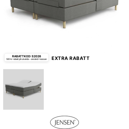
RABATTKOD: S2026
EXTRA RABATT
500 kr rabatt på utvalda – använd i kassan