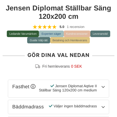
Jensen Diplomat Ställbar Säng
120x200 cm
5.0
1 recension
Ledande Varumärken
Experten säger
Kundrecensioner
Leveranstid
Guide Välj rätt
Betalning och Hemleverans
GÖR DINA VAL NEDAN
Fri hemleverans
0 SEK
Fasthet
Jensen Diplomat Aqtive II
Ställbar Säng 120x200 cm medium
Bäddmadrass
Väljer ingen bäddmadrass