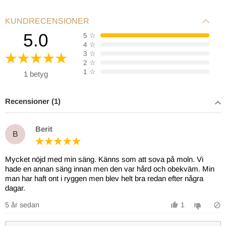
KUNDRECENSIONER
Det är möjligt att parallellkoppla två sängar så att
5.0
5
☆
de kan styras synkroniserat med en fjärrkontroll.
4
☆
3
☆
2
☆
Batteri-backup som gör det möjligt att återställa
1
☆
1 betyg
sängen till horisontal position i händelse av strömavbrott.
Recensioner (1)
Minnesfunktion för lagring av din favoritposition.
Berit
B
Max 0,5 watt i standby i enlighet med EU-direktiv.
Mycket nöjd med min säng. Känns som att sova på moln. Vi
hade en annan säng innan men den var hård och obekväm. Min
Med vår app för justerbara sängar kan du enkelt
man har haft ont i ryggen men blev helt bra redan efter några
dagar.
hitta din favoritposition.
5 år sedan
1