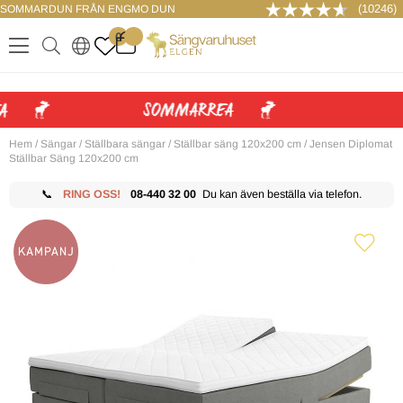
(10246)
SOMMARDUN FRÅN ENGMO DUN
LOGGA IN
0
.
.
.
.
Hem
/
Sängar
/
Ställbara sängar
/
Ställbar säng 120x200 cm
/
Jensen Diplomat
Ställbar Säng 120x200 cm
📞
RING OSS!
08-440 32 00
Du kan även beställa via telefon.