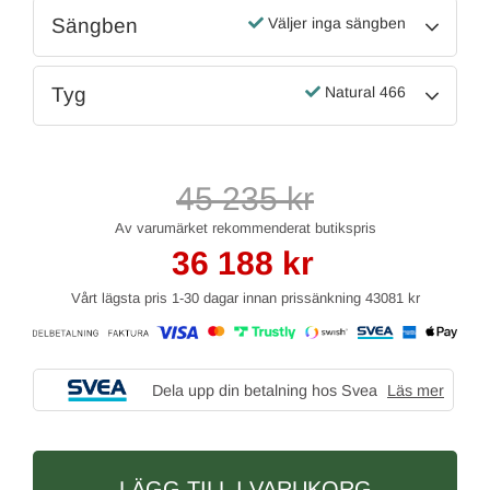
Sängben
Väljer inga sängben
Tyg
Natural 466
45 235
kr
36 188
kr
Vårt lägsta pris 1-30 dagar innan prissänkning
43081 kr
Dela upp din betalning hos Svea
Läs mer
LÄGG TILL I VARUKORG