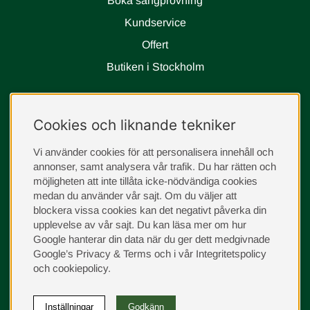
Boka sängprovning
tygpåse (pocket). Resultatet är att varje fjäder fungerar individuellt
och därmed blir tryckavlastningen bättre och jämnare. En stålkant
Kundservice
uppe och nere runt fjädersystemet gör det mycket kantstabilt. 5-
Offert
delat zonsystem med mjuk skulderzon och inbyggt stöd för
korsryggen ger en jämnare och tryckavlastande liggkomfort,
Butiken i Stockholm
oavsett kroppsform och liggställning.
Följ oss
Cookies och liknande tekniker
instagram
Vi använder cookies för att personalisera innehåll och
annonser, samt analysera vår trafik. Du har rätten och
möjligheten att inte tillåta icke-nödvändiga cookies
medan du använder vår sajt. Om du väljer att
blockera vissa cookies kan det negativt påverka din
upplevelse av vår sajt.
Du kan läsa mer om hur
Google hanterar din data när du ger dett medgivnade
Google’s Privacy & Terms
och i vår
Integritetspolicy
och
cookiepolicy
.
Inställningar
Godkänn