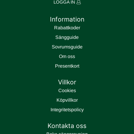
LOGGA IN
Lyocell med Sensity™ som håller sängen ”friskare”, torrare och
mer hygienisk.
Information
Höjd: 8 cm
Rabattkoder
Sängguide
Sovrumsguide
Om oss
Presentkort
Villkor
Cookies
Köpvillkor
Integritetspolicy
JENSEN SENSE FJÄDERSYSTEM
Kontakta oss
Ett följsamt fjädersystem där varje fjäder är inkapslad i en