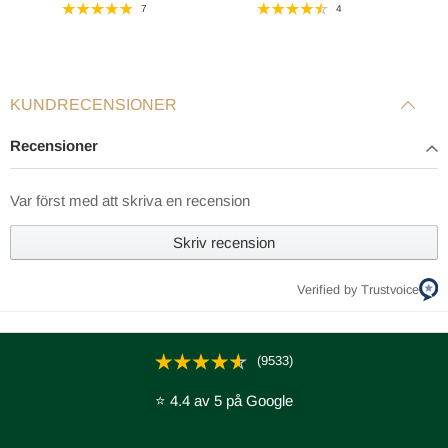
7
4
KUNDRECENSIONER
Recensioner
Var först med att skriva en recension
Skriv recension
Verified by Trustvoice
TEKNISKA SPECIFIKATIONER
1. Jensen SoftLine III
2. Jensen Aloy® 2.1 Pocket 14 cm med Jensen® Original
(9533)
Zonsystem
3. Cellex XS 4 cm
⭐ 4.4 av 5 på Google
4. Jensen Reflect Pocket 7 cm