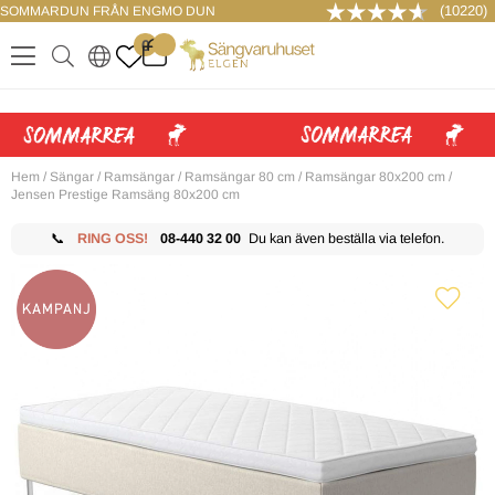
(10220)
SOMMARDUN FRÅN ENGMO DUN
LOGGA IN
0
.
.
.
.
Hem
/
Sängar
/
Ramsängar
/
Ramsängar 80 cm
/
Ramsängar 80x200 cm
/
Jensen Prestige Ramsäng 80x200 cm
📞
RING OSS!
08-440 32 00
Du kan även beställa via telefon.