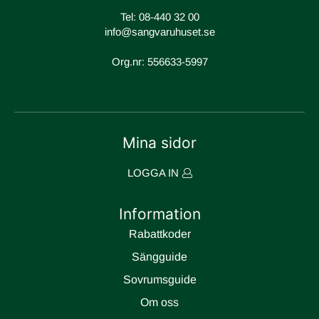
renare och friskare.
Tel:
08-440 32 00
Höjd: 9 cm
info@sangvaruhuset.se
Org.nr: 556633-5997
Mina sidor
LOGGA IN
Information
Rabattkoder
Sängguide
Sovrumsguide
Om oss