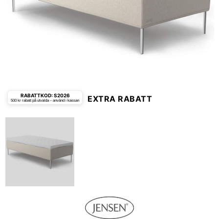
RABATTKOD: S2026
EXTRA RABATT
500 kr rabatt på utvalda – använd i kassan