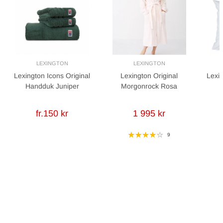
LEXINGTON
LEXINGTON
Lexington Icons Original
Lexington Original
Lexin
Handduk Juniper
Morgonrock Rosa
fr.150 kr
1 995 kr
9