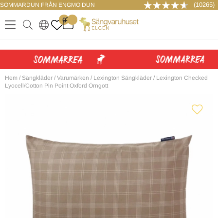
(10265)
SOMMARDUN FRÅN ENGMO DUN
LOGGA IN
0
.
.
.
.
Hem
/
Sängkläder
/
Varumärken
/
Lexington Sängkläder
/
Lexington Checked
Lyocell/Cotton Pin Point Oxford Örngott