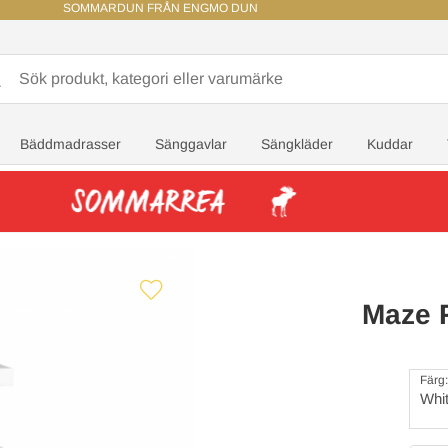
SOMMARDUN FRÅN ENGMO DUN
Bäddmadrasser
Sänggavlar
Sängkläder
Kuddar
Maze 
Färg:
Whi