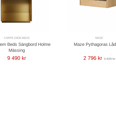
CARPE DIEM BEDS
MAZE
iem Beds Sängbord Holme
Maze Pythagoras Låd
Mässing
9 490 kr
2 796 kr
3 495 kr