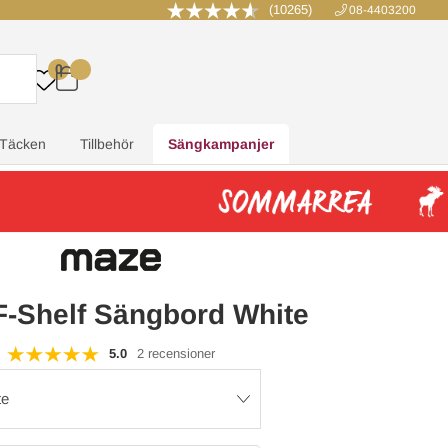
(10265)
08-4403200
0
.
.
.
.
Täcken
Tillbehör
Sängkampanjer
F-Shelf Sängbord White
5.0
2 recensioner
te