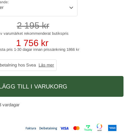
rande:
er
2 195
kr
1 756
kr
gsta pris 1-30 dagar innan prissänkning
1866 kr
 betalning hos Svea
Läs mer
LÄGG TILL I VARUKORG
3 vardagar