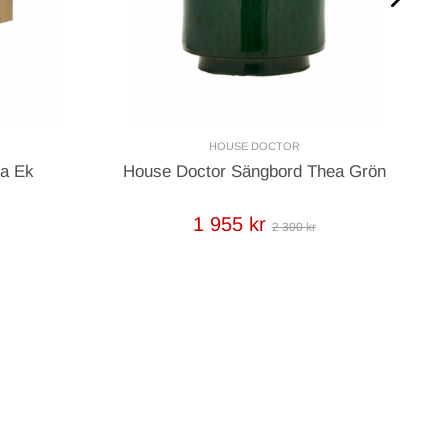
HOUSE DOCTOR
a Ek
House Doctor Sängbord Thea Grön
Ma
1 955 kr
2 300 kr