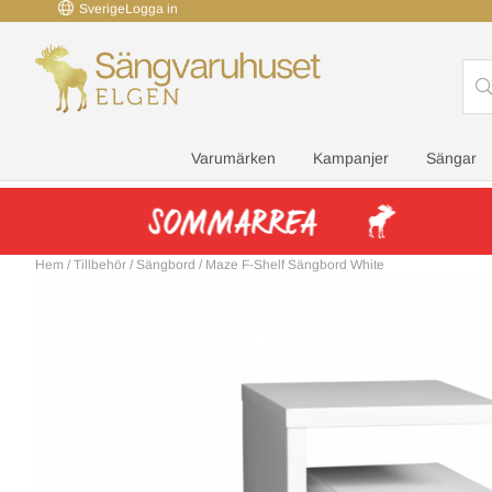
Sverige
Logga in
Varumärken
Kampanjer
Sängar
Hem
/
Tillbehör
/
Sängbord
/
Maze F-Shelf Sängbord White