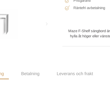
Prisgaranti
Räntefri avbetalning
Maze F-Shelf sängbord är 
hylla åt höger eller väns
ng
Betalning
Leverans och frakt