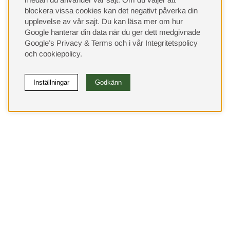
blockera vissa cookies kan det negativt påverka din
upplevelse av vår sajt.
Du kan läsa mer om hur
Google hanterar din data när du ger dett medgivnade
Google’s Privacy & Terms
och i vår
Integritetspolicy
och
cookiepolicy
.
Inställningar
Godkänn
(9533)
⭐ 4.4 av 5 på Google
Behöver du hjälp?