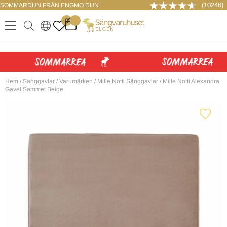
(10246)
SOMMARDUN FRÅN ENGMO DUN
LOGGA IN
0
.
.
.
.
Hem
/
Sänggavlar
/
Varumärken
/
Mille Notti Sänggavlar
/
Mille Notti Alexandra
Gavel Sammet Beige