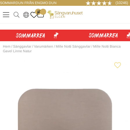
(10246)
SOMMARDUN FRÅN ENGMO DUN
LOGGA IN
0
.
.
.
.
Hem
/
Sänggavlar
/
Varumärken
/
Mille Notti Sänggavlar
/
Mille Notti Bianca
Gavel Linne Natur