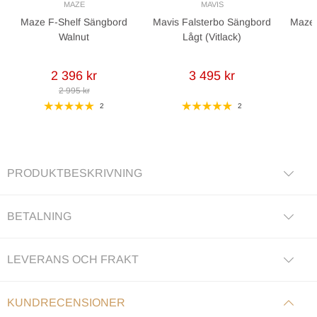
MAZE
MAVIS
Maze F-Shelf Sängbord
Mavis Falsterbo Sängbord
Maze 
Walnut
Lågt (Vitlack)
2 396 kr
3 495 kr
2 995 kr
2
2
PRODUKTBESKRIVNING
BETALNING
LEVERANS OCH FRAKT
KUNDRECENSIONER