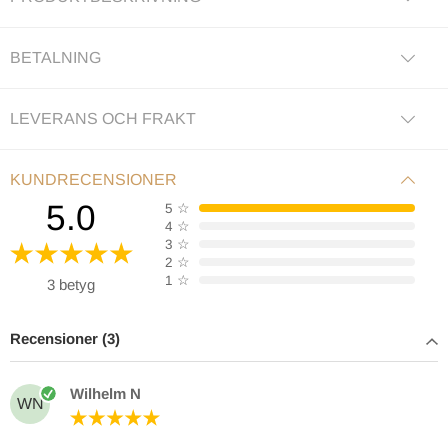
BETALNING
LEVERANS OCH FRAKT
KUNDRECENSIONER
5.0
5
☆
4
☆
3
☆
2
☆
1
☆
3 betyg
Recensioner (3)
Wilhelm N
WN