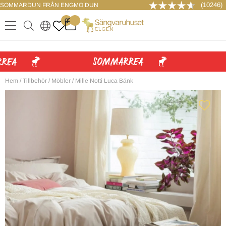
(10246)
SOMMARDUN FRÅN ENGMO DUN
LOGGA IN
0
.
.
.
.
Hem
/
Tillbehör
/
Möbler
/
Mille Notti Luca Bänk