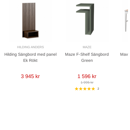
HILDING ANDERS
MAZE
Hilding Sängbord med panel
Maze F-Shelf Sängbord
Mavis
Ek Rökt
Green
3 945 kr
1 596 kr
1 995 kr
2