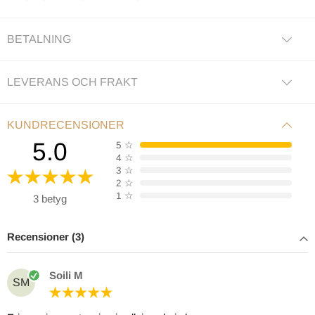
BETALNING
LEVERANS OCH FRAKT
KUNDRECENSIONER
5.0
5
☆
4
☆
3
☆
2
☆
1
☆
3 betyg
Recensioner (3)
Soili M
SM