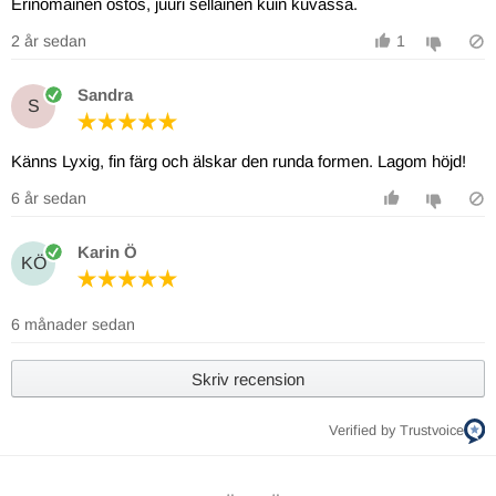
Erinomainen ostos, juuri sellainen kuin kuvassa.
2 år sedan
1
Sandra
S
Känns Lyxig, fin färg och älskar den runda formen. Lagom höjd!
6 år sedan
Karin Ö
KÖ
6 månader sedan
Skriv recension
Verified by Trustvoice