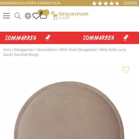
(10265)
SOMMARDUN FRÅN ENGMO DUN
LOGGA IN
0
.
.
.
.
Hem
/
Sänggavlar
/
Varumärken
/
Mille Notti Sänggavlar
/
Mille Notti Luna
Gavel Sammet Beige