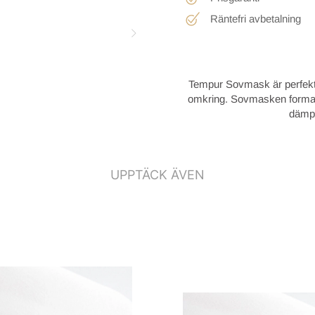
Räntefri avbetalning
Tempur Sovmask är perfekt at
omkring. Sovmasken formar si
dämpa
UPPTÄCK ÄVEN