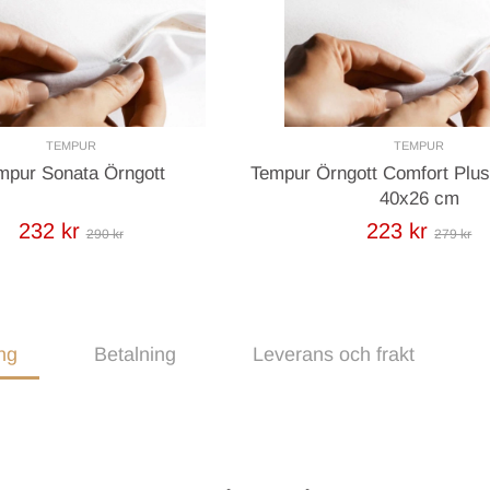
TEMPUR
TEMPUR
mpur Sonata Örngott
Tempur Örngott Comfort Plu
40x26 cm
232 kr
223 kr
290 kr
279 kr
ng
Betalning
Leverans och frakt