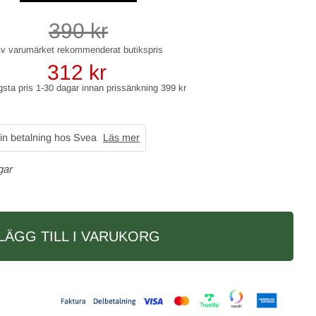
390
kr
312
kr
gsta pris 1-30 dagar innan prissänkning
399 kr
in betalning hos Svea
Läs mer
gar
LÄGG TILL I VARUKORG