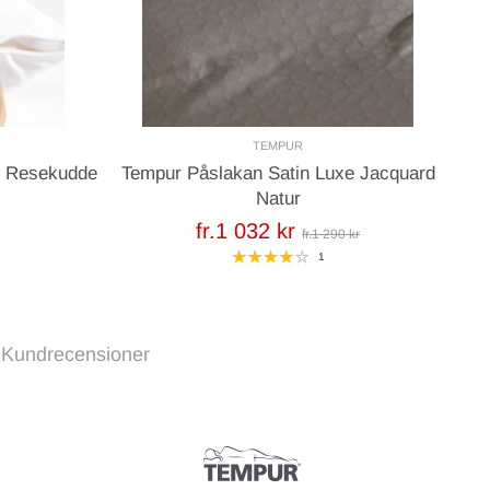
TEMPUR
s Resekudde
Tempur Påslakan Satin Luxe Jacquard
Te
Natur
fr.1 032 kr
fr.1 290 kr
1
Kundrecensioner