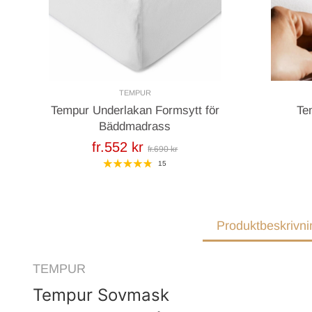
TEMPUR
Tempur Underlakan Formsytt för
Te
Bäddmadrass
fr.552 kr
fr.690 kr
15
Produktbeskrivni
TEMPUR
Tempur Sovmask