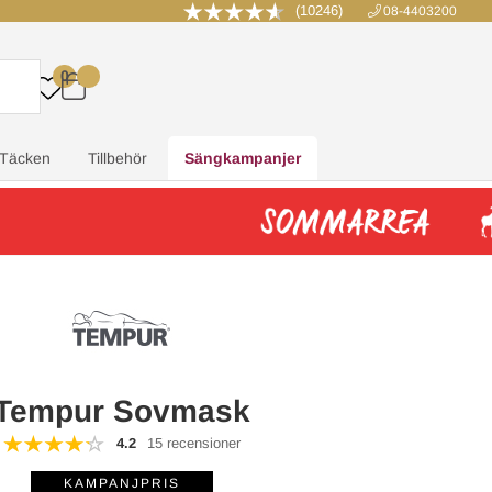
(10246)
08-4403200
0
.
.
.
.
Täcken
Tillbehör
Sängkampanjer
Tempur Sovmask
4.2
15 recensioner