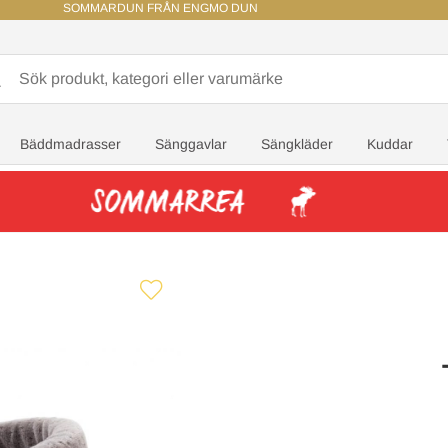
SOMMARDUN FRÅN ENGMO DUN
Bäddmadrasser
Sänggavlar
Sängkläder
Kuddar