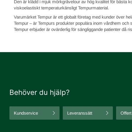
Den är klädd i mjuk mörkgråvelour av hög kvalitet för bästa k
viskoelastiskt temperaturkänsligt Tempurmaterial.
Varumärket Tempur är ett globalt företag med kunder över he
Tempur – är Tempurs produkter populära inom vårdhem och sj
Tempur erbjuder är ovärderlig för sängliggande patienter då ri
Behöver du hjälp?
Kundservice
Leveranssätt
Offert