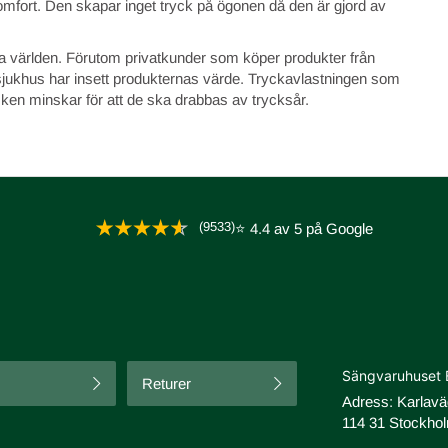
omfort. Den skapar inget tryck på ögonen då den är gjord av
la världen. Förutom privatkunder som köper produkter från
ukhus har insett produkternas värde. Tryckavlastningen som
sken minskar för att de ska drabbas av trycksår.
(9533)
⭐ 4.4 av 5 på Google
Sängvaruhuset 
Returer
Adress: Karlav
114 31 Stockhol