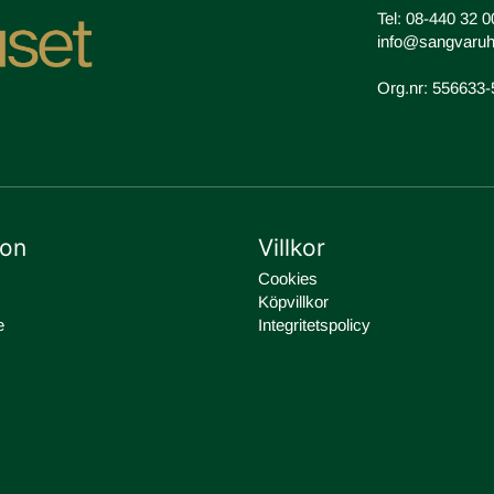
Tel:
08-440 32 0
info@sangvaruh
Org.nr: 556633
ion
Villkor
Cookies
Köpvillkor
e
Integritetspolicy