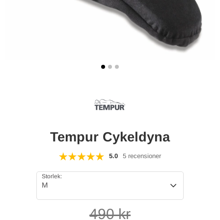
Tempur Cykeldyna
5.0
5 recensioner
Storlek:
M
490
kr