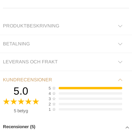
PRODUKTBESKRIVNING
BETALNING
LEVERANS OCH FRAKT
KUNDRECENSIONER
5.0
5
☆
4
☆
3
☆
2
☆
1
☆
5 betyg
Recensioner (5)