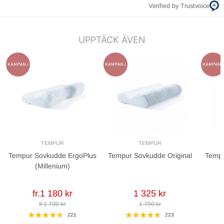
Verified by Trustvoice
UPPTÄCK ÄVEN
TEMPUR
TEMPUR
Tempur Sovkudde ErgoPlus
Tempur Sovkudde Original
Tempu
(Millenium)
fr.1 180 kr
1 325 kr
fr.1 790 kr
1 790 kr
221
223