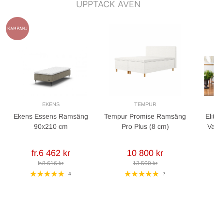
UPPTÄCK ÄVEN
EKENS
TEMPUR
Ekens Essens Ramsäng
Tempur Promise Ramsäng
Eli
90x210 cm
Pro Plus (8 cm)
Va
fr.6 462 kr
10 800 kr
fr.8 616 kr
13 500 kr
4
7