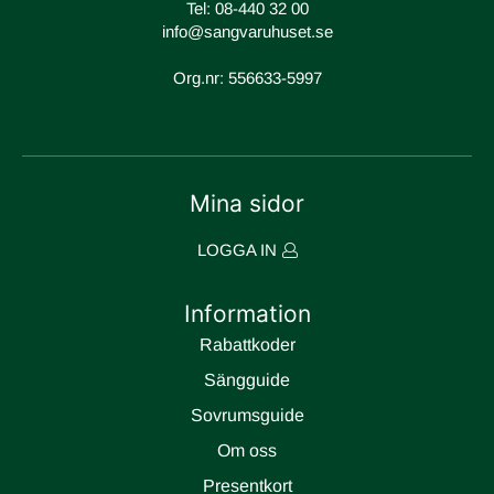
Tel:
08-440 32 00
info@sangvaruhuset.se
Org.nr: 556633-5997
Mina sidor
LOGGA IN
Information
Rabattkoder
Sängguide
Sovrumsguide
Om oss
Presentkort