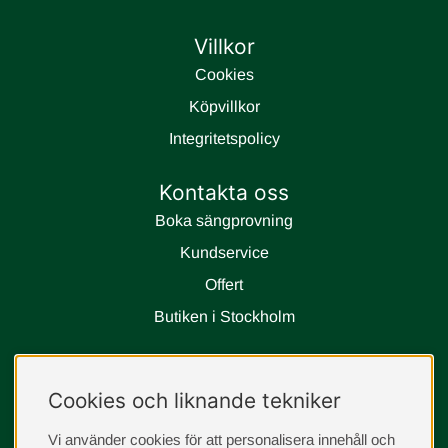
Villkor
Cookies
Köpvillkor
Integritetspolicy
Kontakta oss
Boka sängprovning
Kundservice
Offert
Butiken i Stockholm
Följ oss
Cookies och liknande tekniker
instagram
Vi använder cookies för att personalisera innehåll och