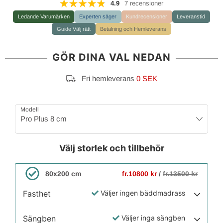
4.9
7 recensioner
Ledande Varumärken
Experten säger
Kundrecensioner
Leveranstid
Guide Välj rätt
Betalning och Hemleverans
GÖR DINA VAL NEDAN
Fri hemleverans
0 SEK
Modell
Pro Plus 8 cm
Välj storlek och tillbehör
80x200 cm
fr.10800 kr
/
fr.13500 kr
Fasthet
Väljer ingen bäddmadrass
Sängben
Väljer inga sängben