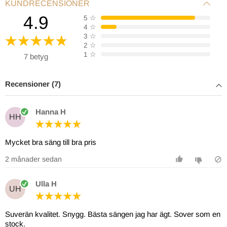
KUNDRECENSIONER
4.9
5
☆
4
☆
3
☆
2
☆
1
☆
7 betyg
Recensioner (7)
Hanna H
HH
Mycket bra säng till bra pris
2 månader sedan
Ulla H
UH
Suverän kvalitet. Snygg. Bästa sängen jag har ägt. Sover som en
stock.