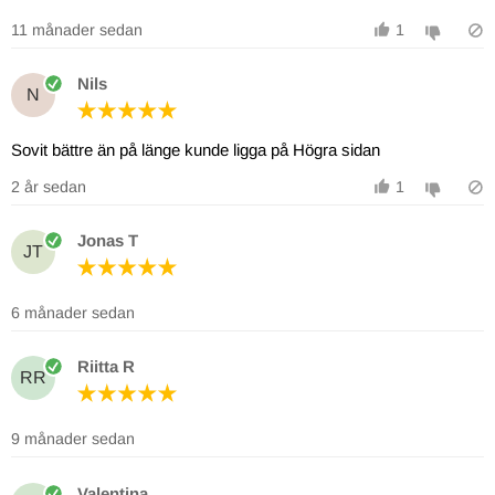
11 månader sedan
1
Nils
N
Sovit bättre än på länge kunde ligga på Högra sidan
2 år sedan
1
Jonas T
JT
6 månader sedan
Riitta R
RR
9 månader sedan
Valentina