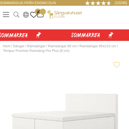
(10246)
SOMMARDUN FRÅN ENGMO DUN
LOGGA IN
0
.
.
.
.
Hem
/
Sängar
/
Ramsängar
/
Ramsängar 90 cm
/
Ramsängar 90x210 cm
/
Tempur Promise Ramsäng Pro Plus (8 cm)