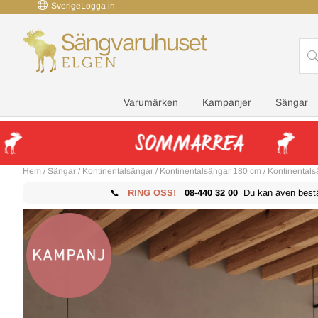
Sverige
Logga in
Varumärken
Kampanjer
Sängar
Hem
/
Sängar
/
Kontinentalsängar
/
Kontinentalsängar 180 cm
/
Kontinental
📞
RING OSS!
08-440 32 00
Du kan även bestäl