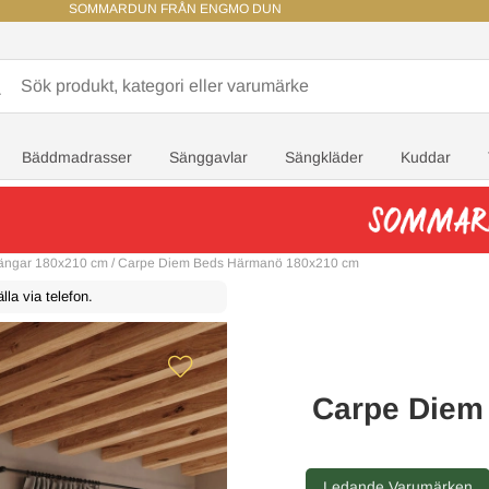
SOMMARDUN FRÅN ENGMO DUN
Bäddmadrasser
Sänggavlar
Sängkläder
Kuddar
sängar 180x210 cm
/
Carpe Diem Beds Härmanö 180x210 cm
la via telefon.
Carpe Diem
Ledande Varumärken