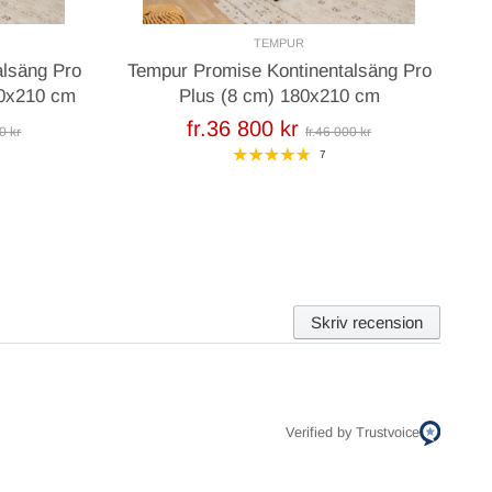
TEMPUR
alsäng Pro
Tempur Promise Kontinentalsäng Pro
80x210 cm
Plus (8 cm) 180x210 cm
fr.36 800 kr
0 kr
fr.46 000 kr
7
Skriv recension
Verified by Trustvoice