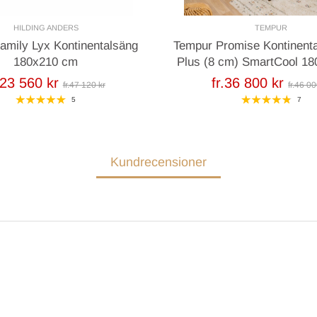
HILDING ANDERS
TEMPUR
Family Lyx Kontinentalsäng
Tempur Promise Kontinent
180x210 cm
Plus (8 cm) SmartCool 1
.23 560 kr
fr.36 800 kr
fr.47 120 kr
fr.46 00
5
7
Kundrecensioner