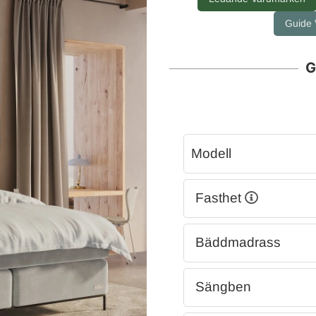
Guide V
G
Modell
Fasthet
Bäddmadrass
Sängben