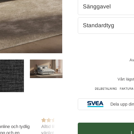
Sänggavel
Standardtyg
Vårt lägs
Dela upp di
online och tydlig
Alltid lika nöjd när jag besöker er -
Snabb 
ing och en
vänligt bemötande och stressar