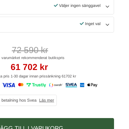
Väljer ingen sänggavel
Inget val
72 590
kr
61 702
kr
ta pris 1-30 dagar innan prissänkning
61702 kr
n betalning hos Svea
Läs mer
service
Bra priser och snabba leverans!
LÄGG TILL I VARUKORG