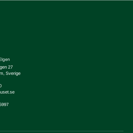
Elgen
ägen 27
m, Sverige
0
uset.se
-5997