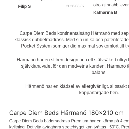
otroligt snabb leve
Filip S
2026-08-07
Toppen!
Katharina B
Carpe Diem Beds kontinentalsäng Härmanö med sepa
klassisk dubbelmadrass. Med sin unika och patenterad
Pocket System som ger dig maximal sovkomfort till tr
Härmanö har en stilren design och ett självsäkert uttry
självklara valet för den medvetna kunden. Härmanö ä
balans.
Härmanö har en klädsel av allergivänligt, slitstarkt
kopparfärgade ben.
Carpe Diem Beds Härmanö 180x210 cm
Carpe Diem Beds bäddmadrass Premium har en kärna på 4 cm av 
kviltning. Det vita avtagbara stretchtyget kan tvättas i 60°C.