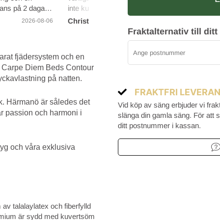
Olle
rans på 2 dagar.
inte kunden, det gillar jag :)
Christina Å
2026-08-06
2026-08-06
Fraktalternativ till d
rat fjädersystem och en
e Carpe Diem Beds Contour
yckavlastning på natten.
FRAKTFRI LEVERA
ck. Härmanö är således det
Vid köp av säng erbjuder vi frak
r passion och harmoni i
slänga din gamla säng. För att se
ditt postnummer i kassan.
 tyg och våra exklusiva
talalaylatex och fiberfylld
 Premium är sydd med kuvertsöm