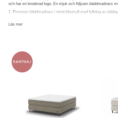
och har en broderad logo. En mjuk och följsam bäddmadrass med
1. Premium bäddmadrass i stretchbomull med fyllning av talalay
2. CDB* Contour Pocket System 15 cm
Läs mer
3. Trögelastiskt bottensegment
4. Värmebehandlad pocket 13 cm
5. Sängram av svensk furu
Höjd inkl. bäddmadrass: 51 cm
Rekommenderad benhöjd: 13 cm