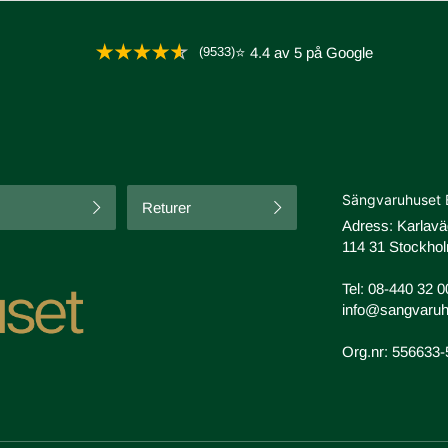
(9533)
⭐ 4.4 av 5 på Google
Sängvaruhuset 
Returer
Adress: Karlav
114 31 Stockhol
Tel:
08-440 32 0
info@sangvaruh
Org.nr: 556633