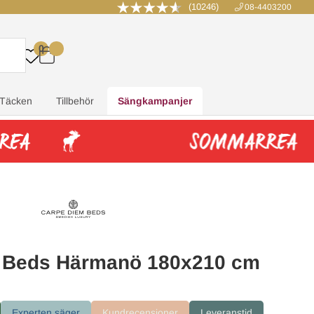
(10246)
08-4403200
0
.
.
.
.
Täcken
Tillbehör
Sängkampanjer
 Beds Härmanö 180x210 cm
Experten säger
Kundrecensioner
Leveranstid