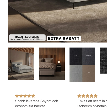
RABATTKOD: S2026
EXTRA RABATT
500 kr rabatt på utvalda – använd i kassan
Snabb leverans Snyggt och
Enkelt att beställa 
ekonomiskt packat
utcheckning/betaln