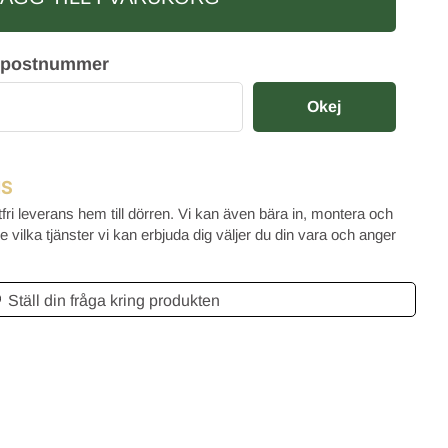
Catharina Å
2026-08-06
2026-08-05
itt postnummer
Okej
NS
tfri leverans hem till dörren. Vi kan även bära in, montera och
 vilka tjänster vi kan erbjuda dig väljer du din vara och anger
Ställ din fråga kring produkten