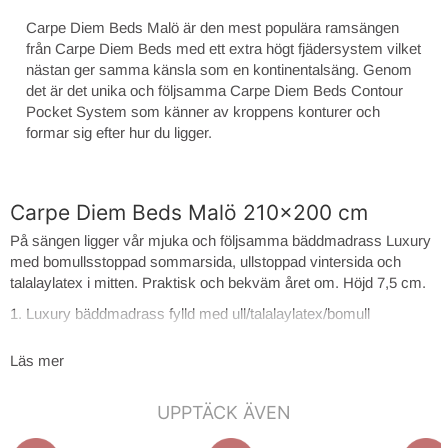
Carpe Diem Beds Malö är den mest populära ramsängen
från Carpe Diem Beds med ett extra högt fjädersystem vilket
nästan ger samma känsla som en kontinentalsäng. Genom
det är det unika och följsamma Carpe Diem Beds Contour
Pocket System som känner av kroppens konturer och
formar sig efter hur du ligger.
Carpe Diem Beds Malö 210x200 cm
På sängen ligger vår mjuka och följsamma bäddmadrass Luxury
med bomullsstoppad sommarsida, ullstoppad vintersida och
talalaylatex i mitten. Praktisk och bekväm året om. Höjd 7,5 cm.
1. Luxury bäddmadrass fylld med ull/talalaylatex/bomull
2. CDB* Contour Pocket System 15 cm
Läs mer
3. Trögelastiskt bottensegment
4. Värmebehandlad pocket 13 cm
UPPTÄCK ÄVEN
5. Sängram av svensk furu med nedsänkta ribbor