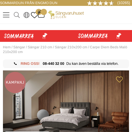
(10265)
SOMMARDUN FRÅN ENGMO DUN
LOGGA IN
0
.
.
.
.
Hem
/
Sängar
/
Sängar 210 cm
/
Sängar 210x200 cm
/
Carpe Diem Beds Malö
210x200 cm
📞
RING OSS!
08-440 32 00
Du kan även beställa via telefon.