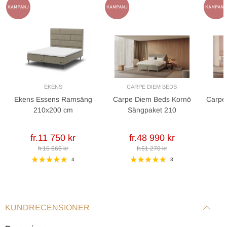
Höjd inkl. bäddmadrass: 40 cm
Rekommenderad benhöjd: 17 cm
EKENS
CARPE DIEM BEDS
Ekens Essens Ramsäng
Carpe Diem Beds Kornö
Carpe
210x200 cm
Sängpaket 210
fr.11 750 kr
fr.48 990 kr
fr.15 666 kr
fr.61 270 kr
4
3
KUNDRECENSIONER