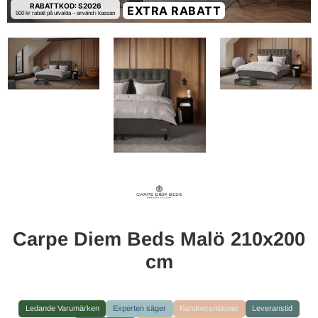
RABATTKOD: S2026
EXTRA RABATT
500 kr rabatt på utvalda – använd i kassan
Carpe Diem Beds Malö 210x200
cm
Ledande Varumärken
Experten säger
Kundrecensioner
Leveranstid