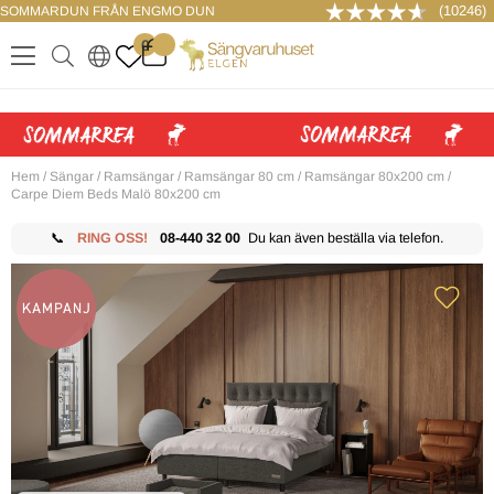
(10246)
SOMMARDUN FRÅN ENGMO DUN
LOGGA IN
0
.
.
.
.
Hem
/
Sängar
/
Ramsängar
/
Ramsängar 80 cm
/
Ramsängar 80x200 cm
/
Carpe Diem Beds Malö 80x200 cm
📞
RING OSS!
08-440 32 00
Du kan även beställa via telefon.