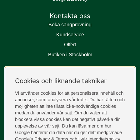
Kontakta oss
Boka sängprovning
Kundservice
Offert
Butiken i Stockholm
Följ oss
Cookies och liknande tekniker
instagram
Vi använder cookies för att personalisera innehåll och
annonser, samt analysera vår trafik. Du har rätten och
möjligheten att inte tillåta icke-nödvändiga cookies
medan du använder vår sajt. Om du väljer att
blockera vissa cookies kan det negativt påverka din
upplevelse av vår sajt.
Du kan läsa mer om hur
Google hanterar din data när du ger dett medgivnade
Google’s Privacy & Terms
och i vår
Integritetspolicy