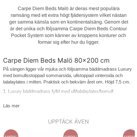
Carpe Diem Beds Malö är deras mest populära
ramsäng med ett extra högt fjädersystem vilket nästan
ger samma känsla som en kontinentalsäng. Genom det
är det unika och följsamma Carpe Diem Beds Contour
Pocket System som känner av kroppens konturer och
formar sig efter hur du ligger.
Carpe Diem Beds Malö 80x200 cm
På sängen ligger vår mjuka och följsamma bäddmadrass Luxury
med bomullsstoppad sommarsida, ullstoppad vintersida och
talalaylatex i mitten. Praktisk och bekväm året om. Höjd 7,5 cm.
1. Luxury bäddmadrass fylld med ull/talalaylatex/bomull
2. CDB* Contour Pocket System 15 cm
Läs mer
3. Trögelastiskt bottensegment
4. Värmebehandlad pocket 13 cm
UPPTÄCK ÄVEN
5. Sängram av svensk furu med nedsänkta ribbor