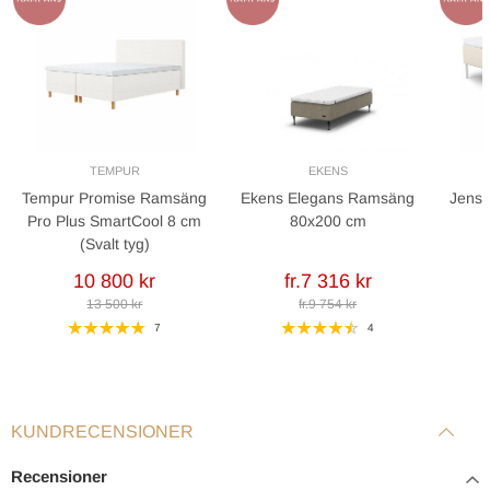
Höjd inkl. bäddmadrass: 40 cm
Rekommenderad benhöjd: 17 cm
TEMPUR
EKENS
Tempur Promise Ramsäng
Ekens Elegans Ramsäng
Jense
Pro Plus SmartCool 8 cm
80x200 cm
(Svalt tyg)
10 800 kr
fr.7 316 kr
13 500 kr
fr.9 754 kr
7
4
KUNDRECENSIONER
Recensioner