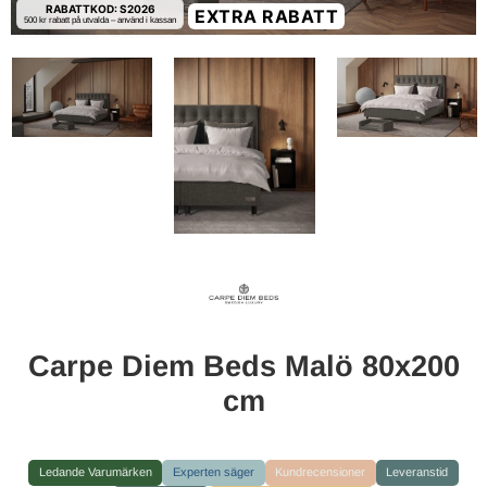
RABATTKOD: S2026
EXTRA RABATT
500 kr rabatt på utvalda – använd i kassan
Carpe Diem Beds Malö 80x200
cm
Ledande Varumärken
Experten säger
Kundrecensioner
Leveranstid