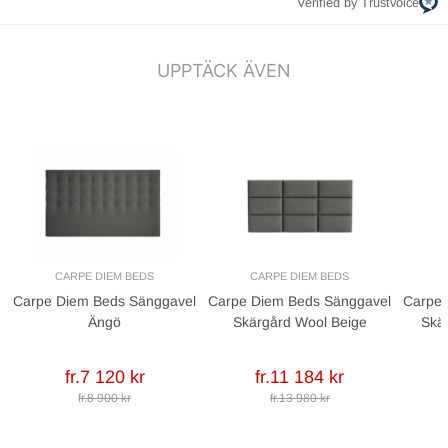
Verified by Trustvoice
UPPTÄCK ÄVEN
CARPE DIEM BEDS
CARPE DIEM BEDS
Carpe Diem Beds Sänggavel
Carpe Diem Beds Sänggavel
Carpe 
Ängö
Skärgård Wool Beige
Skä
fr.7 120 kr
fr.11 184 kr
fr.8 900 kr
fr.13 980 kr