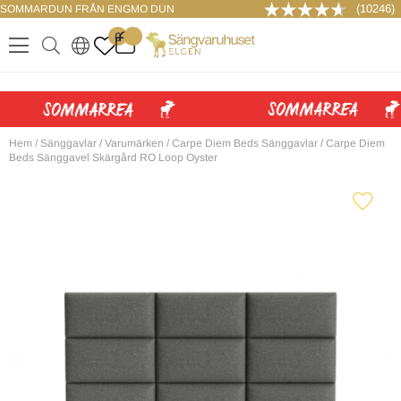
(10246)
SOMMARDUN FRÅN ENGMO DUN
LOGGA IN
0
.
.
.
.
Hem
/
Sänggavlar
/
Varumärken
/
Carpe Diem Beds Sänggavlar
/
Carpe Diem
Beds Sänggavel Skärgård RO Loop Oyster