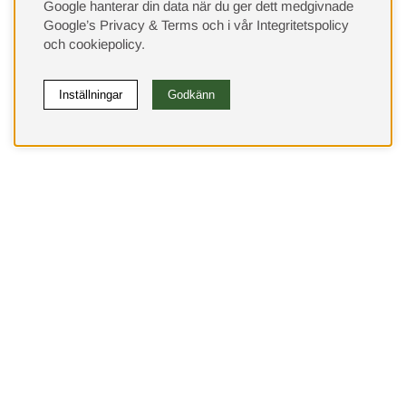
Google hanterar din data när du ger dett medgivnade
Google’s Privacy & Terms
och i vår
Integritetspolicy
och
cookiepolicy
.
Inställningar
Godkänn
(9533)
⭐ 4.4 av 5 på Google
Behöver du hjälp?
Kundservice
Leveranssätt