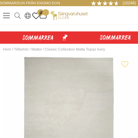
(10246)
SOMMARDUN FRÅN ENGMO DUN
LOGGA IN
0
.
.
.
.
Hem
/
Tillbehör
/
Mattor
/
Classic Collection Matta Topaz Ivory