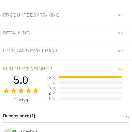
PRODUKTBESKRIVNING
BETALNING
LEVERANS OCH FRAKT
KUNDRECENSIONER
5.0
5
☆
4
☆
3
☆
2
☆
1
☆
1 betyg
Recensioner (1)
Martin T