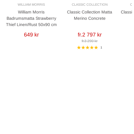
WILLIAM MORRIS
CLASSIC COLLECTION
C
William Morris
Classic Collection Matta
Classic
Badrumsmatta Strawberry
Merino Concrete
Thief Linen/Rust 50x90 cm
649 kr
fr.2 797 kr
fr.3 290 kr
1