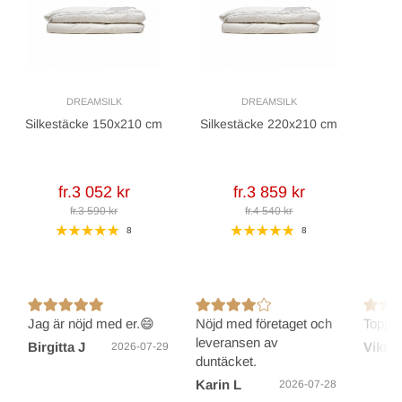
DREAMSILK
DREAMSILK
Silkestäcke 150x210 cm
Silkestäcke 220x210 cm
fr.3 052 kr
fr.3 859 kr
fr.3 590 kr
fr.4 540 kr
8
8
Jag är nöjd med er.😄
Nöjd med företaget och
Toppen
leveransen av
Birgitta J
Viktor
2026-07-29
duntäcket.
Karin L
2026-07-28