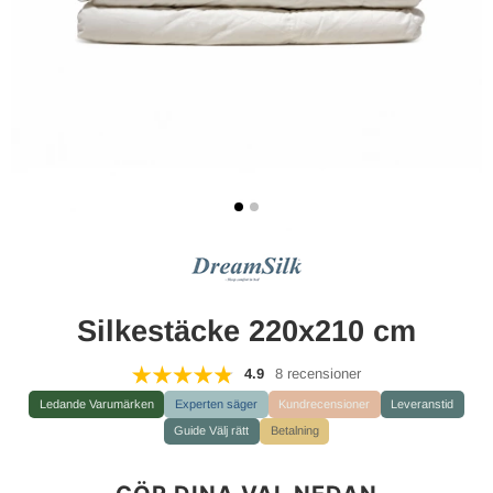
Silkestäcke 220x210 cm
4.9
8 recensioner
Ledande Varumärken
Experten säger
Kundrecensioner
Leveranstid
Guide Välj rätt
Betalning