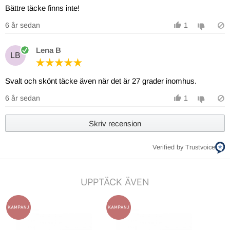
Bättre täcke finns inte!
6 år sedan
1
Lena B
LB
Svalt och skönt täcke även när det är 27 grader inomhus.
6 år sedan
1
Skriv recension
Verified by Trustvoice
UPPTÄCK ÄVEN