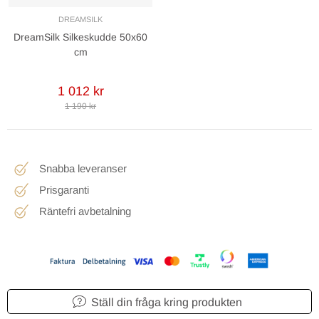
DREAMSILK
DreamSilk Silkeskudde 50x60
cm
1 012 kr
1 190 kr
Snabba leveranser
Prisgaranti
Räntefri avbetalning
Ställ din fråga kring produkten