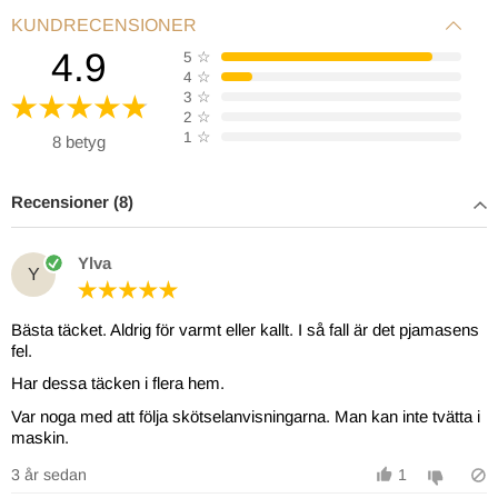
KUNDRECENSIONER
4.9
5
☆
4
☆
3
☆
2
☆
1
☆
8 betyg
Recensioner (8)
Ylva
Y
Bästa täcket. Aldrig för varmt eller kallt. I så fall är det pjamasens
fel.
Har dessa täcken i flera hem.
Var noga med att följa skötselanvisningarna. Man kan inte tvätta i
maskin.
3 år sedan
1