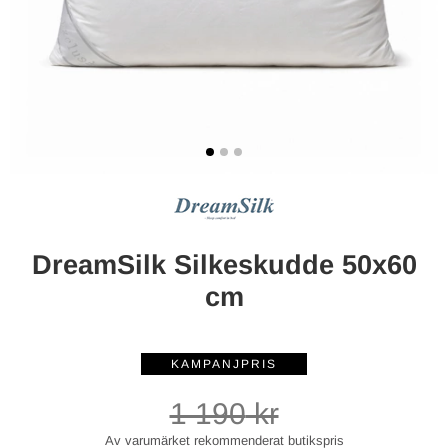
DreamSilk Silkeskudde 50x60
cm
1 190
kr