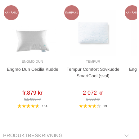
ENGMO DUN
TEMPUR
Engmo Dun Cecilia Kudde
Tempur Comfort Sovkudde
Eng
SmartCool (sval)
D
fr.879 kr
2 072 kr
fr.1 099 kr
2 590 kr
154
19
PRODUKTBESKRIVNING