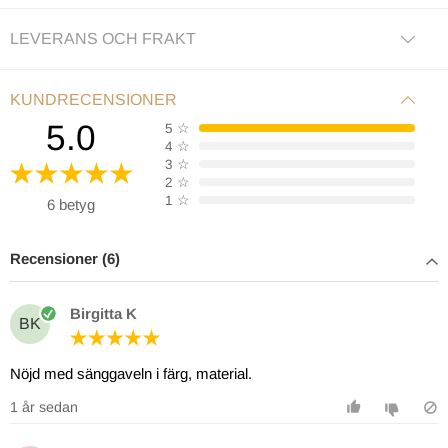
LEVERANS OCH FRAKT
KUNDRECENSIONER
5.0
5
☆
4
☆
3
☆
2
☆
1
☆
6 betyg
Recensioner (6)
Birgitta K
BK
Nöjd med sänggaveln i färg, material.
1 år sedan