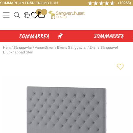
(10265)
SOMMARDUN FRÅN ENGMO DUN
LOGGA IN
0
.
.
.
.
Hem
/
Sänggavlar
/
Varumärken
/
Ekens Sänggavlar
/
Ekens Sänggavel
Djupknappad Sten