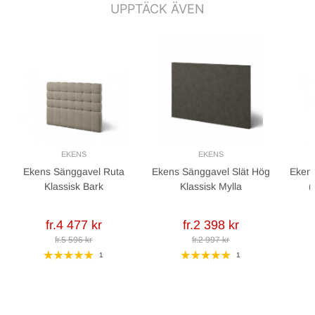
UPPTÄCK ÄVEN
EKENS
EKENS
Ekens Sänggavel Ruta
Ekens Sänggavel Slät Hög
Ekens
Klassisk Bark
Klassisk Mylla
(
fr.4 477 kr
fr.2 398 kr
fr.5 596 kr
fr.2 997 kr
1
1