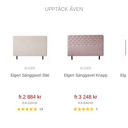
UPPTÄCK ÄVEN
ELGEN
ELGEN
Elgen Sänggavel Slät
Elgen Sänggavel Knapp
Elg
fr.2 884 kr
fr.3 248 kr
fr.4 120 kr
fr.4 640 kr
13
5