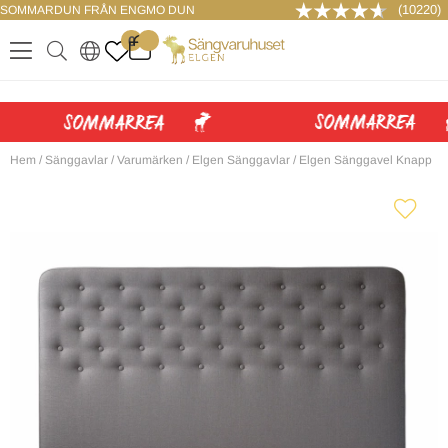
(10220)
SOMMARDUN FRÅN ENGMO DUN
LOGGA IN
0
.
.
.
.
Hem
/
Sänggavlar
/
Varumärken
/
Elgen Sänggavlar
/
Elgen Sänggavel Knapp