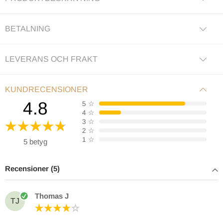
BETALNING
LEVERANS OCH FRAKT
KUNDRECENSIONER
4.8
5
☆
4
☆
3
☆
2
☆
1
☆
5 betyg
Recensioner (5)
Thomas J
TJ