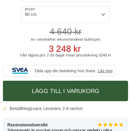
Bredd:
80 cm
4 640
kr
3 248
kr
Vårt lägsta pris 1-30 dagar innan prissänkning
3248 kr
Dela upp din betalning hos Svea
Läs mer
LÄGG TILL I VARUKORG
2-4 veckor
Recensionsöversikt
Sänggaveln är mycket snygg och passar perfekt i olika