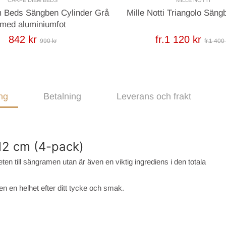
 Beds Sängben Cylinder Grå
Mille Notti Triangolo Säng
med aluminiumfot
842 kr
fr.1 120 kr
990 kr
fr.1 400
ng
Betalning
Leverans och frakt
12 cm (4-pack)
teten till sängramen utan är även en viktig ingrediens i den totala
n en helhet efter ditt tycke och smak.