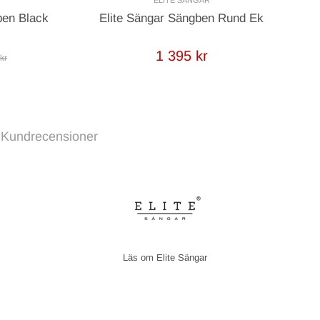
ben Black
Elite Sängar Sängben Rund Ek
E
1 395 kr
 kr
Kundrecensioner
Elite Sängar