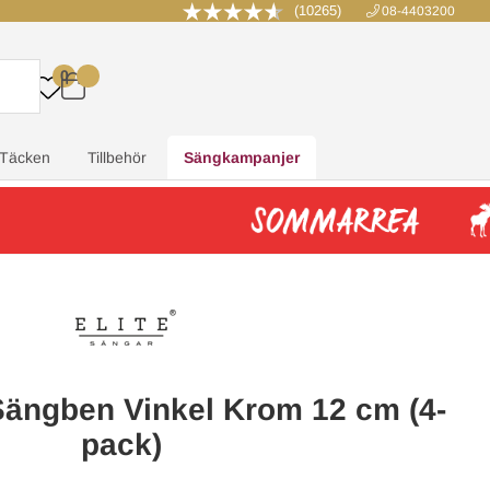
(10265)
08-4403200
0
.
.
.
.
Täcken
Tillbehör
Sängkampanjer
Sängben Vinkel Krom 12 cm (4-
pack)