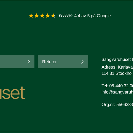
(9533)
⭐ 4.4 av 5 på Google
Sängvaruhuset 
Returer
Adress: Karlav
114 31 Stockhol
Tel:
08-440 32 0
info@sangvaruh
Org.nr: 556633