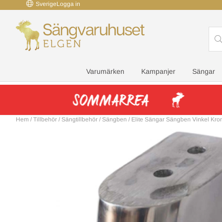
Sverige
Logga in
Varumärken
Kampanjer
Sängar
Hem
/
Tillbehör
/
Sängtillbehör
/
Sängben
/
Elite Sängar Sängben Vinkel Kro