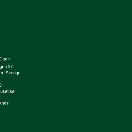
Elgen
ägen 27
m, Sverige
0
uset.se
-5997